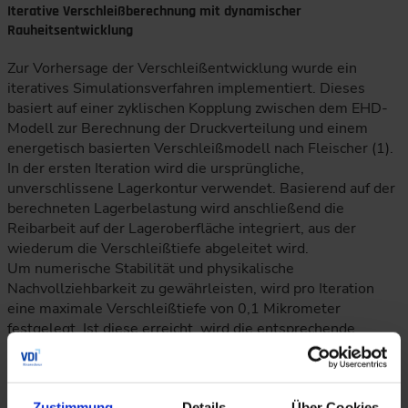
Iterative Verschleißberechnung mit dynamischer
Rauheitsentwicklung
Zur Vorhersage der Verschleißentwicklung wurde ein
iteratives Simulationsverfahren implementiert. Dieses
basiert auf einer zyklischen Kopplung zwischen dem EHD-
Modell zur Berechnung der Druckverteilung und einem
energetisch basierten Verschleißmodell nach Fleischer (1).
In der ersten Iteration wird die ursprüngliche,
unverschlissene Lagerkontur verwendet. Basierend auf der
berechneten Lagerbelastung wird anschließend die
Reibarbeit auf der Lageroberfläche integriert, aus der
wiederum die Verschleißtiefe abgeleitet wird.
Um numerische Stabilität und physikalische
Nachvollziehbarkeit zu gewährleisten, wird pro Iteration
eine maximale Verschleißtiefe von 0,1 Mikrometer
festgelegt. Ist diese erreicht, wird die entsprechende
Zeitspanne als inkrementelle Betriebszeit gespeichert.
Anschließend wird das Lagerprofil entsprechend der
berechneten Verschleißverteilung modifiziert, und die
Zustimmung
Details
Über Cookies