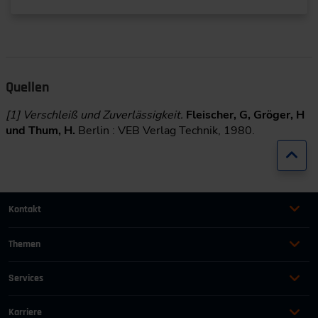
Quellen
[1] Verschleiß und Zuverlässigkeit.
Fleischer, G, Gröger, H
und Thum, H.
Berlin : VEB Verlag Technik, 1980.
Zur
Kontakt
+49 (0)2116214-201
Themen
Automation
Landtechnik & Landmaschinen
+49 (0)2116214-154
Services
Automobil
Management für Ingenieure
AGB
wissensforum
@
vdi.de
Bauen und Gebäude
Maschinenbau
Karriere