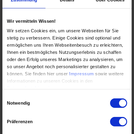
nächste Iteration gestartet. Dieser Prozess wird so lange
wiederholt, bis die Zielbetriebszeit – in diesem Fall 5.000
Stunden – erreicht ist, siehe Abbildung 2.
Wir vermitteln Wissen!
Wir setzen Cookies ein, um unsere Webseiten für Sie
stetig zu verbessern. Einige Cookies sind optional und
ermöglichen uns Ihren Webseitenbesuch zu erleichtern,
Ihnen ein bestmögliches Nutzungserlebnis zu schaffen
oder den Erfolg unseres Marketings zu analysieren, um
so unser Angebot noch personalisierter gestalten zu
können. Sie finden hier unser
Impressum
sowie weitere
Informationen zu unseren Cookies in den
Datenschutzhinweisen
.
Einwilligungsauswahl
Abbildung 2: Visualisierung der iterativen Verschleißberechnung
Notwendig
Schematische Darstellung der iterativen Verschleißberechnun
Ein zentrales Merkmal des Simulationsmodells ist die
gleichzeitige Anpassung der lokalen Oberflächenrauheit. In
jeder HD-Zelle wird die Rauheit als Funktion der
Präferenzen
Verschleißtiefe kontinuierlich angepasst. Grundlage hierfür
ist eine benutzerdefinierte Zuordnungstabelle, welche die