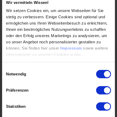
praxisorientierte Herangehensweise und die Möglichkeit,
Wir vermitteln Wissen!
direkt mit Experten auf diesem Gebiet zu interagieren,
Wir setzen Cookies ein, um unsere Webseiten für Sie
können die Teilnehmenden wertvolle Einblicke gewinnen
stetig zu verbessern. Einige Cookies sind optional und
und ihr Wissen vertiefen, um ihre beruflichen Ziele zu
ermöglichen uns Ihren Webseitenbesuch zu erleichtern,
erreichen.
Ihnen ein bestmögliches Nutzungserlebnis zu schaffen
oder den Erfolg unseres Marketings zu analysieren, um
so unser Angebot noch personalisierter gestalten zu
können. Sie finden hier unser
Impressum
sowie weitere
Informationen zu unseren Cookies in den
Zur Person:
Datenschutzhinweisen
.
Einwilligungsauswahl
Notwendig
Präferenzen
Statistiken