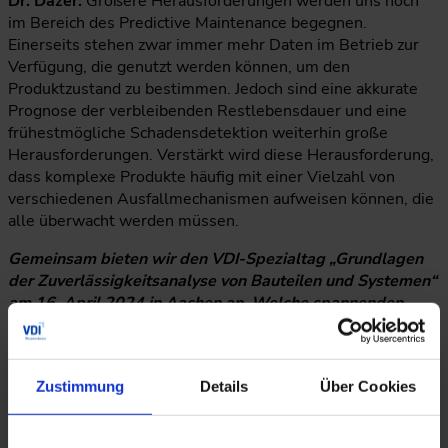
Dr. Dazer:
Größere Herausforderungen werden uns noch
im Bereich des Predictive Maintenance begegnen.
Einerseits stehen zwar immer mehr Daten im Betrieb zur
Verfügung, die genutzt werden können, um den
Produktzustand zu bestimmen. Jedoch sind eine akkurate
Prognose der verbleibenden Restlebensdauer und eine
frühestmögliche Schadensdetektion weiterhin große
Herausforderungen. Verstärkt wird diese Herausforderung,
dass komplexe Produkte häufig mit einer Vielzahl von
verschiedenen Ausfallmechanismen aufweisen können, die
alle überwacht werden müssen.
Gemeinsam bieten wir den VDI-Spezialtag „Grundlagen
der Zuverlässigkeitsanalyse von Bauteilen und Systemen“
am 16. April 2024 in Aachen an. Welche spannenden
Einblicke und Kenntnisse werden hier vermittelt?
Dr. Dazer:
Die Teilnehmenden werden wichtige Methoden
kennenlernen, um kritische Ausfallmechanismen zu
Zustimmung
Details
Über Cookies
identifizieren, die Produktzuverlässigkeit zu bestimmen und
Zuverlässigkeitsanalysen durchzuführen. Durch die