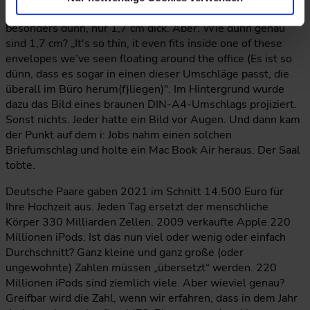
Vorstellung des ersten Mac Book Air. Das "Air" war
besonders dünn, nur 1,7 cm dick. Aber: Wie dünn genau
sind 1,7 cm? „It's so thin, it even fits inside one of these
envelopes we’ve seen floating around the office (Es ist so
dünn, dass es sogar in einen dieser Umschläge passt, die
überall im Büro herum(f)liegen)". Im Hintergrund wurde
dazu das Bild eines braunen DIN-A4-Umschlags projiziert.
Sonst nichts. Jeder hatte ein Bild vor Augen. Und dann kam
der Punkt auf dem i: Jobs nahm einen solchen
Briefumschlag und holte ein Mac Book Air heraus. Der Saal
tobte.
Deutsche Paare gaben 2021 im Schnitt 14.500 Euro für
Ihre Hochzeit aus. Jeden Tag ersetzt der menschliche
Körper 330 Milliarden Zellen. 2009 verkaufte Apple 220
Millionen iPods. Ist das nun viel oder wenig oder einfach
Durchschnitt? Ganz kleine und ganz große (oder
ungewohnte) Zahlen müssen „übersetzt“ werden. 220
Millionen iPods sind ziemlich viele. Aber wieviel genau?
Greifbar wird die Zahl, wenn wir erfahren, dass in dem Jahr