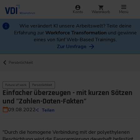
Konto
Warenkorb
Menü
Wie verändert KI unsere Arbeitswelt? Teile deine
Erfahrung zur
Workforce Transformation
und gewinne
eines von fünf Web-Based Trainings.
Zur Umfrage
Persönlichkeit
Future of work
Persönlichkeit
Einfacher überzeugen - mit kurzen Sätzen
und "Zahlen-Daten-Fakten"
09.08.2022
Teilen
"Durch die homogene Verbindung mit der polyethylenen
Beschichtung wird die Faserarmierung dauerhaft befestigt