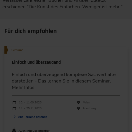
Verfasser zahlreicher Bücher und Artikel. Zuletzt
erschienen "Die Kunst des Einfachen. Weniger ist mehr."
Für dich empfohlen
Seminar
Einfach und überzeugend
Einfach und überzeugend komplexe Sachverhalte
darstellen - Das lernen Sie in diesem Seminar.
Mehr Infos.
Durchführungen
Veranstaltungsdatum
Veranstaltungsort
10. – 11.09.2026
Wien
24. – 25.11.2026
Hamburg
Alle Termine ansehen
Auch Inhouse buchbar