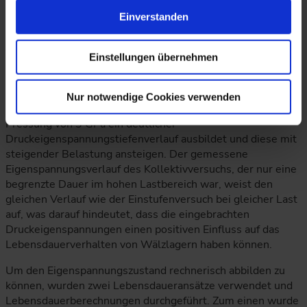
Einverstanden
Abbildung 3 zeigt die Eigenspannungsmessungen in Abhängigkeit der Last.
Einstellungen übernehmen
Nur notwendige Cookies verwenden
Die Verläufe verdeutlichen, dass sich ab einer maximalen
Pressung von 3 GPa ein deutlicher
Druckeigenspannungstiefenverlauf ausbildet und diese mit
steigender Belastung ansteigen. Der gemessene
Eigenspannungsverlauf des Kollektivversuchs, der nur eine
begrenzte Dauer im hohen Lastbereich war, weist den
gleichen Verlauf wie der Einstufenversuch bei gleicher Last
auf, was darauf hindeutet, dass die eingebrachten
Druckeigenspannungen einen positiven Einfluss auf das
Lebensdauerverhalten von Wälzlagern haben können.
Um den Eigenspannungszustand rechnerisch abbilden zu
können, wurden zwei Lebensdaueransätze verwendet und
Lebensdauerberechnungen durchgeführt. Zum einen wurde