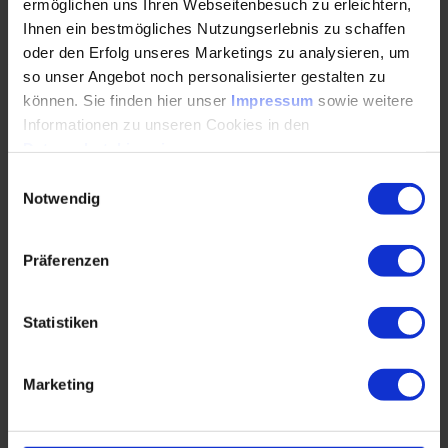
eingebrachten hohen Druckeigenspannungen können einen
ermöglichen uns Ihren Webseitenbesuch zu erleichtern,
positiven Einfluss auf das Ermüdungslebensdauerverhalten
Ihnen ein bestmögliches Nutzungserlebnis zu schaffen
haben. Um den Schadensmechanismus besser zu
oder den Erfolg unseres Marketings zu analysieren, um
verstehen, wurden zusätzlich zu den experimentellen
so unser Angebot noch personalisierter gestalten zu
Lebensdaueruntersuchungen werkstoffkundliche
können. Sie finden hier unser
Impressum
sowie weitere
Untersuchungen durchgeführt. Abbildung 3 zeigt die
Informationen zu unseren Cookies in den
Eigenspannungsmessungen in Abhängigkeit der Last.
Datenschutzhinweisen
.
Einwilligungsauswahl
Notwendig
Präferenzen
Statistiken
Marketing