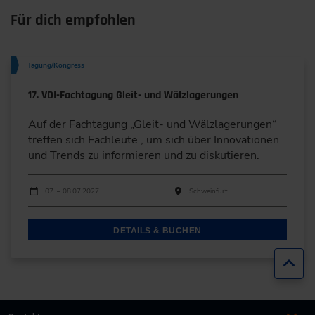
Für dich empfohlen
Tagung/Kongress
17. VDI-Fachtagung Gleit- und Wälzlagerungen
Auf der Fachtagung „Gleit- und Wälzlagerungen“
treffen sich Fachleute , um sich über Innovationen
und Trends zu informieren und zu diskutieren.
Durchführungen
Veranstaltungsdatum
Veranstaltungsort
07. – 08.07.2027
Schweinfurt
DETAILS & BUCHEN
Zur