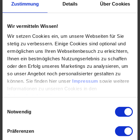
Zustimmung
Details
Über Cookies
Wir vermitteln Wissen!
Wir setzen Cookies ein, um unsere Webseiten für Sie
stetig zu verbessern. Einige Cookies sind optional und
ermöglichen uns Ihren Webseitenbesuch zu erleichtern,
Ihnen ein bestmögliches Nutzungserlebnis zu schaffen
oder den Erfolg unseres Marketings zu analysieren, um
so unser Angebot noch personalisierter gestalten zu
Abbildung 4: Vergleich der berechneten und experimentell ermittelten
Lebensdauern / Quelle: IMKT
können. Sie finden hier unser
Impressum
sowie weitere
Informationen zu unseren Cookies in den
Stärkere Stromdurchgänge bedeuten eine verringerte
Datenschutzhinweisen
.
Gebrauchsdauer
Einwilligungsauswahl
Notwendig
Um nun Erkenntnisse aus den Versuchen ziehen zu können,
werden die Versuchsreihen miteinander verglichen.
Zusätzlich kann ein Vergleich mit ungeschädigten
Präferenzen
Wälzlagern aus Referenzversuchen erfolgen. Um die