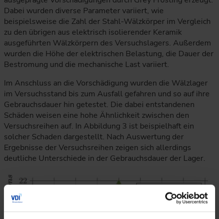
ausgeprägte Vorschädigungen durch Grey Frosting erzeugt.
Dabei wurden diverse Parameter variiert, wie
beispielsweise die Zahl der Stahl-Wälzkörper im Vergleich
zu den übrigen aus elektrisch isolierender Keramik
ausgeführten Wälzkörpern des Versuchslagers. Außerdem
wurden die Höhe der elektrischen Belastung, die Dauer der
Bestromung und die mechanische Last variiert.
Im Anschluss an die Vorschädigung wurden die Wälzlager
im Versuchsstand bis zum Ausfall gefahren und so auf ihre
Gebrauchsdauer hin getestet. Die dabei entstandenen
Schäden weisen eine hohe Ähnlichkeit zwischen den
Versuchsreihen auf. In Abbildung 3 ist beispielhaft ein
solcher Schaden dargestellt. Nach Auswertung der
Ergebnisse der Versuchsreihen zeigen sich allerdings
deutliche Unterschiede in der Gebrauchsdauer der Lager.
Das Diagramm vergleicht berechnete und experimentell ermit