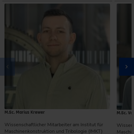
M.Sc. Marius Krewer
M.Sc. Vo
Wissenschaftlicher Mitarbeiter am Institut für
Wissensc
Maschinenkonstruktion und Tribologie (IMKT)
Maschin