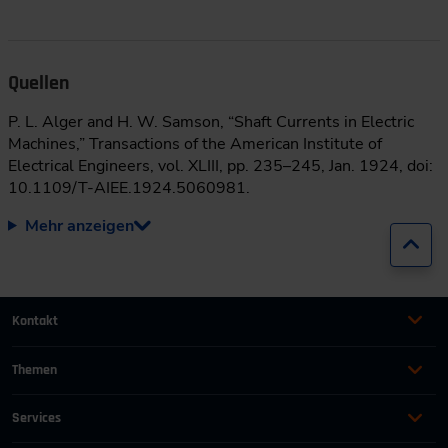
Quellen
P. L. Alger and H. W. Samson, “Shaft Currents in Electric
Machines,” Transactions of the American Institute of
Electrical Engineers, vol. XLIII, pp. 235–245, Jan. 1924, doi:
10.1109/T-AIEE.1924.5060981.
Mehr anzeigen
Zur
Kontakt
+49 (0)2116214-201
Themen
Automation
Landtechnik & Landmaschinen
+49 (0)2116214-154
Services
Automobil
Management für Ingenieure