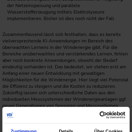
der Netzeinspeisung und parallele
Wasserstofferzeugung mittels Elektrolyseure
implementieren. Bisher ist dies noch nicht der Fall.
Zusammenfassend lässt sich festhalten, dass es bereits
vielversprechende KI-Anwendungen im Bereich des
überwachten Lernens in der Windenergie gibt. Für die
Bereiche unüberwachtes und verstärkendes Lernen, fehlen
aber noch konkrete Anwendungen, obwohl der Bedarf
eindeutig vorhanden ist. Das bedeutet, wir stehen erst am
Anfang einer neuen Entwicklung mit gewaltigen
Möglichkeiten für die Windenergie. Hier liegt viel Potenzial
die Effizienz zu steigern und die Kosten zu reduzieren.
Zukünftig lassen sich unterschiedliche Daten aus den
individuellen Messsystemen der Windenergieanlagen ggf.
neuer Generationen von Sensoren und Messsystemen
mittels multimodaler KI-Modelle (Eng. Multiple Models)
parallel betrachten. Dadurch kann die Wissensschöpfung
aus den Daten deutlich gesteigert werden, um die
Betriebskosten von dem Windpark (OPEX: Operational
Zustimmung
Details
Über Cookies