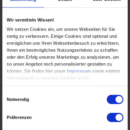
Expenditures) zu optimieren und die gewonnen
Informationen aus dem Feld in den Entwicklungsprozess
der Anlage zurückzuspielen. Somit lässt sich die
Wir vermitteln Wissen!
Entwicklung und die Herstellung beschleunigen und die
Wir setzen Cookies ein, um unsere Webseiten für Sie
Kosten für die Projektaufstellung (CAPEX: Capital
stetig zu verbessern. Einige Cookies sind optional und
Expenses) ebenfalls reduzieren. Dadurch können die
ermöglichen uns Ihren Webseitenbesuch zu erleichtern,
Stromgestehungskosten (Eng. Levelized Cost of Electricity,
Ihnen ein bestmögliches Nutzungserlebnis zu schaffen
LCOE) der Windenergie weiter gesenkt und die
Attraktivität gegenüber konventionellen Energiequellen
oder den Erfolg unseres Marketings zu analysieren, um
noch weiter gesteigert werden (Abbildung 1).
so unser Angebot noch personalisierter gestalten zu
können. Sie finden hier unser
Impressum
sowie weitere
Informationen zu unseren Cookies in den
Datenschutzhinweisen
.
Die Grafik zeigt KI als zentrale Schnittstelle zur Ausw
Einwilligungsauswahl
Notwendig
Präferenzen