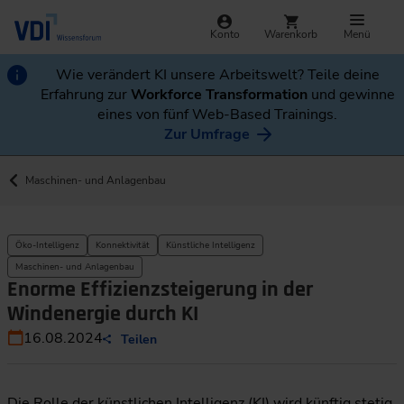
Konto
Warenkorb
Menü
Wie verändert KI unsere Arbeitswelt? Teile deine
Erfahrung zur
Workforce Transformation
und gewinne
eines von fünf Web-Based Trainings.
Zur Umfrage
Maschinen- und Anlagenbau
Öko-Intelligenz
Konnektivität
Künstliche Intelligenz
Maschinen- und Anlagenbau
Enorme Effizienzsteigerung in der
Windenergie durch KI
16.08.2024
Teilen
Die Rolle der künstlichen Intelligenz (KI) wird künftig stetig