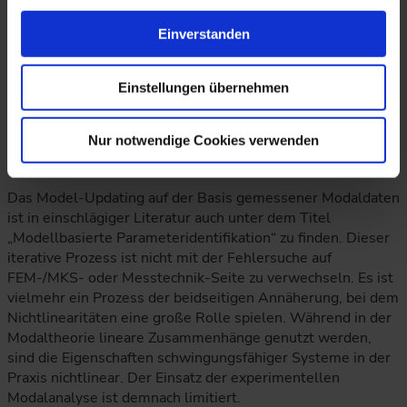
Allerdings ist auch in der experimentellen Modalanalyse
Einverstanden
die Modellfrage zu klären. Zum einen was das physische
Modell anbelangt, wie z.B. die Festlegung der
Randbedingungen (Lagerung), unter denen die Messungen
Einstellungen übernehmen
durchgeführt werden. Zum anderen steckt hinter der
Bestimmung der modalen Größen ein theoretisches
Nur notwendige Cookies verwenden
Modell. Hier könnte die Kardinalfrage „SDOF-Amplitude
Picking oder MDOF-Complex Exponential Fit?“ lauten.
Das Model-Updating auf der Basis gemessener Modaldaten
ist in einschlägiger Literatur auch unter dem Titel
„Modellbasierte Parameteridentifikation“ zu finden. Dieser
iterative Prozess ist nicht mit der Fehlersuche auf
FEM-/MKS- oder Messtechnik-Seite zu verwechseln. Es ist
vielmehr ein Prozess der beidseitigen Annäherung, bei dem
Nichtlinearitäten eine große Rolle spielen. Während in der
Modaltheorie lineare Zusammenhänge genutzt werden,
sind die Eigenschaften schwingungsfähiger Systeme in der
Praxis nichtlinear. Der Einsatz der experimentellen
Modalanalyse ist demnach limitiert.