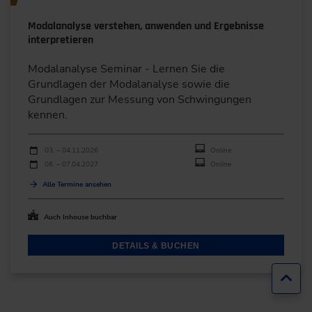
Modalanalyse verstehen, anwenden und Ergebnisse
interpretieren
Modalanalyse Seminar - Lernen Sie die
Grundlagen der Modalanalyse sowie die
Grundlagen zur Messung von Schwingungen
kennen.
Durchführungen
Veranstaltungsdatum
Veranstaltungsort
03. – 04.11.2026
Online
06. – 07.04.2027
Online
Alle Termine ansehen
Auch Inhouse buchbar
DETAILS & BUCHEN
Zur