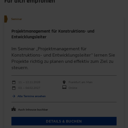
Für dich empfohlen
Seminar
Projektmanagement für Konstruktions- und
Entwicklungsleiter
Im Seminar „Projektmanagement für
Konstruktions- und Entwicklungsleiter“ lernen Sie
Projekte richtig zu planen und effektiv zum Ziel zu
steuern.
Durchführungen
Veranstaltungsdatum
Veranstaltungsort
11. – 12.11.2026
Frankfurt am Main
03. – 04.02.2027
Online
Alle Termine ansehen
Auch Inhouse buchbar
DETAILS & BUCHEN