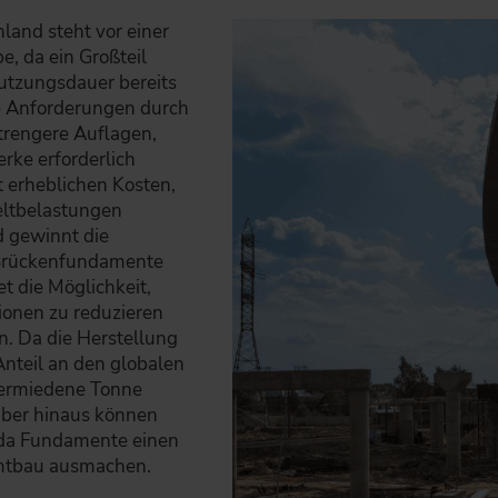
land steht vor einer
, da ein Großteil
utzungsdauer bereits
die Anforderungen durch
trengere Auflagen,
rke erforderlich
t erheblichen Kosten,
ltbelastungen
 gewinnt die
Brückenfundamente
t die Möglichkeit,
onen zu reduzieren
n. Da die Herstellung
nteil an den globalen
 vermiedene Tonne
über hinaus können
, da Fundamente einen
amtbau ausmachen.