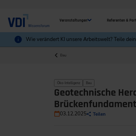
Veranstaltungen
Referenten & Par
Wie verändert KI unsere Arbeitswelt? Teile dei
Bau
Öko-Intelligenz
Bau
Geotechnische Her
Brückenfundamen
03.12.2025
Teilen