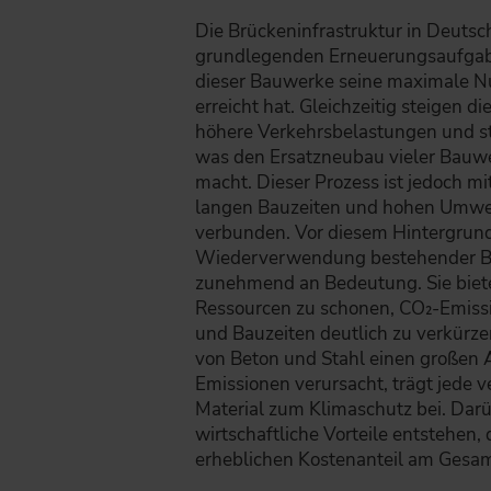
Die Brückeninfrastruktur in Deutsch
grundlegenden Erneuerungsaufgabe
dieser Bauwerke seine maximale N
erreicht hat. Gleichzeitig steigen 
höhere Verkehrsbelastungen und s
was den Ersatzneubau vieler Bauwe
macht. Dieser Prozess ist jedoch mi
langen Bauzeiten und hohen Umwe
verbunden. Vor diesem Hintergrund
Wiederverwendung bestehender 
zunehmend an Bedeutung. Sie biete
Ressourcen zu schonen, CO₂-Emissi
und Bauzeiten deutlich zu verkürze
von Beton und Stahl einen großen A
Emissionen verursacht, trägt jede
Material zum Klimaschutz bei. Dar
wirtschaftliche Vorteile entstehen
erheblichen Kostenanteil am Ges