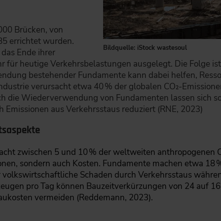
000 Brücken, von
5 errichtet wurden.
Bildquelle: iStock wastesoul
das Ende ihrer
r für heutige Verkehrsbelastungen ausgelegt. Die Folge ist
ndung bestehender Fundamente kann dabei helfen, Resso
industrie verursacht etwa 40 % der globalen CO₂-Emission
urch die Wiederverwendung von Fundamenten lassen sich s
ch Emissionen aus Verkehrsstaus reduziert (RNE, 2023)
ftsaspekte
sacht zwischen 5 und 10 % der weltweiten anthropogenen 
sionen, sondern auch Kosten. Fundamente machen etwa 18 
volkswirtschaftliche Schaden durch Verkehrsstaus während
eugen pro Tag können Bauzeitverkürzungen von 24 auf 1
taukosten vermeiden (Reddemann, 2023).