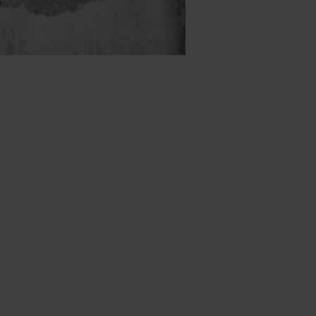
ernutzung, Wiedernutzung mit Verstärkung, Überbrückung be