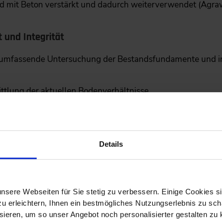
d mit Beton verstärkt und dadurch weiterverwendet (Agrawal
 und Integrität
 umfassende Untersuchung der Bestandsfundamente und i
ttlung der aktuellen Bodenverhältnisse.
tatische Pfahlversuche (direkte Messung der Pfahlsetzung
namische Verfahren.
rain-, Crosshole- und Ultraschall-Echo-Methoden sowie B
Details
nität.
smöglichkeiten
nsere Webseiten für Sie stetig zu verbessern. Einige Cookies s
 erleichtern, Ihnen ein bestmögliches Nutzungserlebnis zu scha
ieren, um so unser Angebot noch personalisierter gestalten zu k
eicht, können Mikropfähle, Fundamentverbreiterungen ode