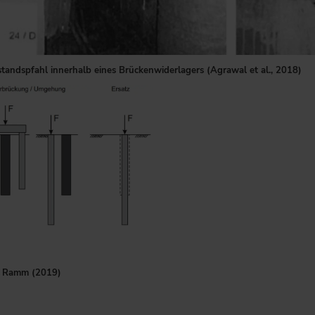
tandspfahl innerhalb eines Brückenwiderlagers (Agrawal et al., 2018)
en für Brückenfundamente beim Ersatzneubau: direkte Wied
 Ramm (2019)