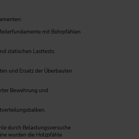
damenten:
Pfeilerfundamente mit Bohrpfählen
nd statischen Lasttests
ten und Ersatz der Überbauten
ierter Bewehrung und
tverteilungsbalken.
fähle durch Belastungsversuche
aine wurden die Holzpfähle