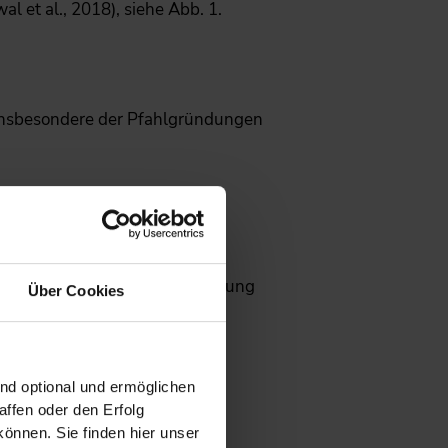
 et al., 2018), siehe Abb. 1.
nsbesondere der Pfahlgründungen
 und des Pfahlwiderstandes),
ohrkernentnahmen zur Beurteilung
Über Cookies
ind optional und ermöglichen
ffen oder den Erfolg
önnen. Sie finden hier unser
r Bodenverbesserungen wie