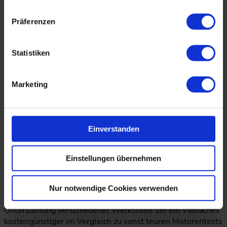
Präferenzen
Statistiken
Marketing
Quelle: Tenneco
Einverstanden
Unterstützend stehen des Weiteren über 20 Prüfstände zur
Verfügung, welche in Abstimmung mit dem Kunden,
gezielte anwendungsspezfische Tests ermöglichen. Dabei
Einstellungen übernehmen
handelt es sich um Fress-, Verschleiß-, Belastungs- sowie
Partikelverträglichkeitstests.
Nur notwendige Cookies verwenden
Solche außermotorischen Tests lassen sich zur
Untersuchung verschiedener Werkstoffe um ein Vielfaches
kostengünstiger im Vergleich zu sonst teuren Motorentests