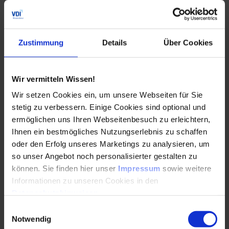
erwähnen, dass Bronzen immer eine zusätzliche
Gleitschicht benötigen.
Zur bestmöglichen Werkstoffauswahl stehen dann neben
Zustimmung
Details
Über Cookies
der Expertise erfahrener Anwendungsingenieure,
umfangreiche Analysetools zur FEM-Modellierung bzw.
EHD-Berechnung zur Verfügung. Damit lassen sich neben
Wir vermitteln Wissen!
der Erstauslegung auch Parameterstudien sowie
schadensanalysetechnische Berechnungen durch
Wir setzen Cookies ein, um unsere Webseiten für Sie
hochqualifizierte Experten durchführen. Das nachfolgende
stetig zu verbessern. Einige Cookies sind optional und
Beispiel aus einer Pleuellageranwendung zeigt beidseitige
ermöglichen uns Ihren Webseitenbesuch zu erleichtern,
Kantenermüdung eines Aluminium-2-Stoff Lagers. Mittels
Ihnen ein bestmögliches Nutzungserlebnis zu schaffen
der EHD-Simulation konnte nachgewiesen werden, dass für
oder den Erfolg unseres Marketings zu analysieren, um
diesen Anwendungsfall, ein um 3µm ballig ausgeführtes
so unser Angebot noch personalisierter gestalten zu
Gleitlager, der Kontaktdruck im Kantenbereich um 86%
können. Sie finden hier unser
Impressum
sowie weitere
reduziert werden konnte. Somit konnte die
Informationen zu unseren Cookies in den
Kantenermüdung unter Beibehaltung des Lagerwerkstoffs
Datenschutzhinweisen
.
gelöst werden.
Einwilligungsauswahl
Die Grafik vergleicht ein gerades und ein leicht konvexes Gl
Notwendig