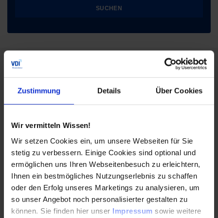
SUCHEN
Filtern nach:
Filter löschen
Automation
Zustimmung
Details
Über Cookies
Vom Hype zur Realität am Shopfloor: Neue
Wir vermitteln Wissen!
Entwicklungen für effizienteres Engineering
Wir setzen Cookies ein, um unsere Webseiten für Sie
von Roboterapplikationen
stetig zu verbessern. Einige Cookies sind optional und
ermöglichen uns Ihren Webseitenbesuch zu erleichtern,
13.04.2026
Ihnen ein bestmögliches Nutzungserlebnis zu schaffen
oder den Erfolg unseres Marketings zu analysieren, um
Wie verändert KI die Robotik? Dr.-Ing. Werner
so unser Angebot noch personalisierter gestalten zu
Kraus erklärt, warum nicht nur Technologien,
können. Sie finden hier unser
Impressum
sowie weitere