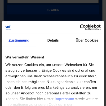
SUCHEN
Filtern nach:
Zustimmung
Details
Über Cookies
Unser gemeinsamer Weg zum Fachingenieur
Wir vermitteln Wissen!
VDI
Wir setzen Cookies ein, um unsere Webseiten für Sie
stetig zu verbessern. Einige Cookies sind optional und
15.11.2022
ermöglichen uns Ihren Webseitenbesuch zu erleichtern,
Ihnen ein bestmögliches Nutzungserlebnis zu schaffen
oder den Erfolg unseres Marketings zu analysieren, um
– meine Arbeit als Veranstaltungsorganisatorin
so unser Angebot noch personalisierter gestalten zu
Alle auf ihrem Weg zum Abschlusszertifikat
erfolgreich beraten und unterstützen – das ist
können. Sie finden hier unser
Impressum
sowie weitere
meine…
Informationen zu unseren Cookies in den