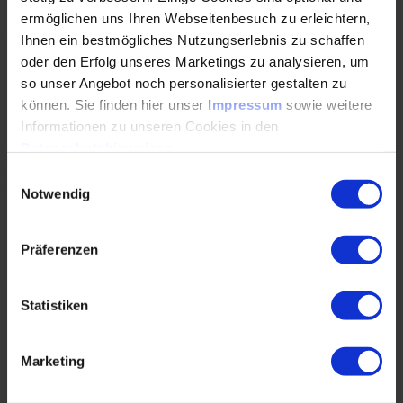
ermöglichen uns Ihren Webseitenbesuch zu erleichtern,
Ihnen ein bestmögliches Nutzungserlebnis zu schaffen
oder den Erfolg unseres Marketings zu analysieren, um
so unser Angebot noch personalisierter gestalten zu
können. Sie finden hier unser
Impressum
sowie weitere
Informationen zu unseren Cookies in den
Datenschutzhinweisen
.
Einwilligungsauswahl
Notwendig
Präferenzen
Falls mittendrin mal die Terminplanung
Statistiken
durcheinandergerät
Marketing
Für mich und meine Kolleginnen ist es selbstverständlich
mit unseren Teilnehmenden für diesem Fall Lösungen zu