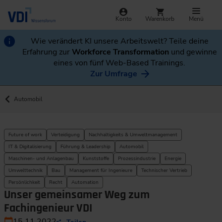
Konto
Warenkorb
Menü
Wie verändert KI unsere Arbeitswelt? Teile deine
Erfahrung zur
Workforce Transformation
und gewinne
eines von fünf Web-Based Trainings.
Zur Umfrage
Automobil
Future of work
Verteidigung
Nachhaltigkeits & Umweltmanagement
IT & Digitalisierung
Führung & Leadership
Automobil
Maschinen- und Anlagenbau
Kunststoffe
Prozessindustrie
Energie
Umwelttechnik
Bau
Management für Ingenieure
Technischer Vertrieb
Persönlichkeit
Recht
Automation
Unser gemeinsamer Weg zum
Fachingenieur VDI
15.11.2022