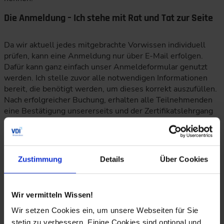
Die Anmeldung – Ich stehe mit Rat und Tat zur Seite
Da wir aktuell jedes mitgebrachte Vorwissen individuell
prüfen, kann eine Anmeldung nur über E-Mail erfolgen.
Dafür kann ganz einfach unser Anmeldeformular genutzt
werden. Ich stelle zuvor alle notwendigen Informationen
bereit, die benötigt werden, um dieses korrekt auszufüllen.
Nach erfolgreicher Buchung, erhalten alle Teilnehmenden
eine Bestätigung unsererseits und der Zertifikatslehrgang
beginnt.
Zustimmung
Details
Über Cookies
Wir vermitteln Wissen!
Wir setzen Cookies ein, um unsere Webseiten für Sie
stetig zu verbessern. Einige Cookies sind optional und