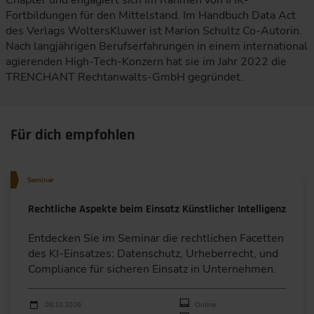
Fortbildungen für den Mittelstand. Im Handbuch Data Act
des Verlags WoltersKluwer ist Marion Schultz Co-Autorin.
Nach langjährigen Berufserfahrungen in einem international
agierenden High-Tech-Konzern hat sie im Jahr 2022 die
TRENCHANT Rechtanwalts-GmbH gegründet.
Für dich empfohlen
Seminar
Rechtliche Aspekte beim Einsatz Künstlicher Intelligenz
Entdecken Sie im Seminar die rechtlichen Facetten
des KI-Einsatzes: Datenschutz, Urheberrecht, und
Compliance für sicheren Einsatz in Unternehmen.
Durchführungen
Veranstaltungsdatum
Veranstaltungsort
08.10.2026
Online