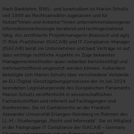
Nach Banklehre, BWL- und Jurastudium ist Marion Schultz
seit 1999 als Rechtsanwältin zugelassen und für
Nutzer*innen und Anbieter*innen unternehmensbezogener
Informationstechnologie beratend und rechtsgestaltend
tätig. Als zertifizierte Projektmanagerin (klassisch und agil),
IT-Risk-Practitioner (ISACA®) und IT-Compliance-Manager
(ISACA®) berät sie Unternehmen und baut Verträge so auf,
dass wichtige rechtliche Aspekte im Zuge bekannter
Managementmethoden quasi nebenbei berücksichtigt und
mehrwertstiftend umgesetzt werden können. Außerdem
beteiligte sich Marion Schultz über verschiedene Verbände
an EU-Digital-Gesetzgebungsprozessen der im Juli 2024
beendeten Legislaturperiode des Europäischen Parlaments.
Marion Schultz veröffentlicht in wissenschaftlichen
Fachzeitschriften und referiert auf Fachtagungen und
Konferenzen. Sie ist Gastdozentin an der Friedrich
Alexander Universität Erlangen-Nürnberg im Rahmen des
LL.M.- Studiengangs „Recht und Informatik“. Sie ist Mitglied
in der Fachgruppe IT Compliance der ISACA® – Germany
Chapter und engagiert sich im Rahmen von IHK-