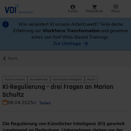
Konto
Warenkorb
Menü
Wie verändert KI unsere Arbeitswelt? Teile deine
Erfahrung zur
Workforce Transformation
und gewinne
eines von fünf Web-Based Trainings.
Zur Umfrage
Recht
Future of work
Konnektivität
Künstliche Intelligenz
Recht
KI-Regulierung – drei Fragen an Marion
Schultz
08.04.2025
Teilen
Die Regulierung von Künstlicher Intelligenz (KI) gewinnt
zunehmend an Bedeutung. Unternehmen stehen vor der