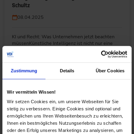
Schultz
08.04.2025
KI und Recht: Was Unternehmen jetzt beachten
müssenKünstliche Intelligenz ist nicht nur eine
technologische, sondern auch eine rechtliche…
WEITERLESEN
Zustimmung
Details
Über Cookies
Wir vermitteln Wissen!
Rechtliche Aspekte zum Einsatz künstlicher
Intelligenz
Wir setzen Cookies ein, um unsere Webseiten für Sie
stetig zu verbessern. Einige Cookies sind optional und
09.10.2024
ermöglichen uns Ihren Webseitenbesuch zu erleichtern,
Ihnen ein bestmögliches Nutzungserlebnis zu schaffen
oder den Erfolg unseres Marketings zu analysieren, um
Rechtliche Herausforderungen bei der Nutzung