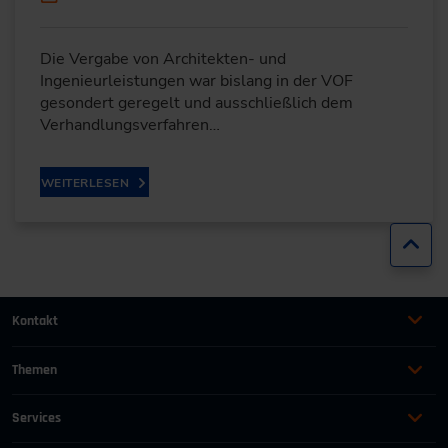
Die Vergabe von Architekten- und
Ingenieurleistungen war bislang in der VOF
gesondert geregelt und ausschließlich dem
Verhandlungsverfahren…
WEITERLESEN
Zur
Kontakt
+49 (0)2116214-201
Themen
Automation
Landtechnik & Landmaschinen
+49 (0)2116214-154
Services
Automobil
Management für Ingenieure