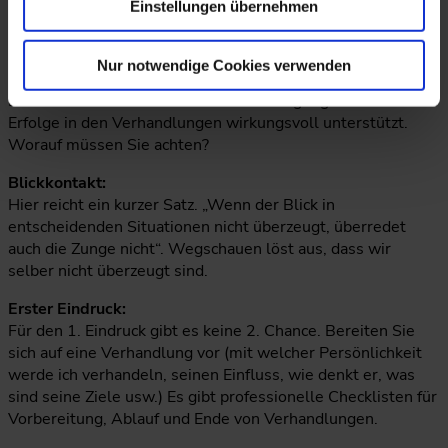
Einstellungen übernehmen
Rethorik in Verhandlungen
Nur notwendige Cookies verwenden
Es ist die Plattform welche die Überzeugungskraft und
Erfolge in den Verhandlungen wirkungsvoll unterstützt.
Worauf müssen Sie achten?
Blickkontakt:
Hier reicht ein kurzer Satz. „Wenn der Blick in
entscheidenden Situationen nicht überzeugt, überredet
auch die Zunge nicht“. Wegschauen löst aus, dass wir
selber nicht überzeugt sind.
Erster Eindruck:
Für den 1. Eindruck gibt es keine 2. Chance. Bereiten Sie
sich auf eine Verhandlung vor (mit welcher Persönlichkeit
werde ich verhandeln, seinen Einfluss, wie denkt er, was
sind seine Ziele usw.) Es gibt professionelle Checklisten für
Vorbereitung, Ablauf und Ende von Verhandlungen.