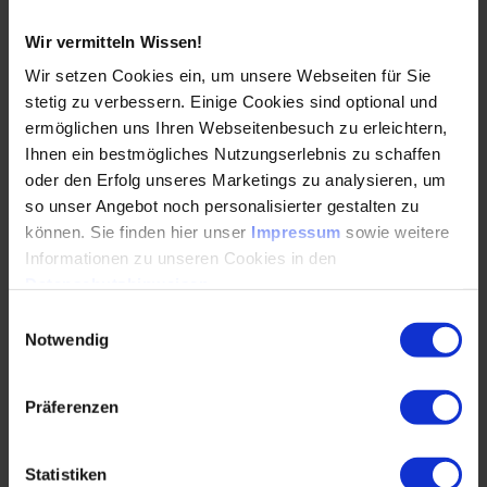
wir zukünftige Interaktionen mit IT-Systemen gestalten,
unabhängig der Strukturiertheit der Daten. Damit
Wir vermitteln Wissen!
entstehen nicht nur neue Anforderungen an benötigten
Wir setzen Cookies ein, um unsere Webseiten für Sie
Kompetenzen, sondern auch ein Riesenbedarf an
stetig zu verbessern. Einige Cookies sind optional und
Weiterbildungen. Die Vision ist, dass zukünftig auch
ermöglichen uns Ihren Webseitenbesuch zu erleichtern,
Personen ohne technische Vorkenntnisse mit komplexen
Ihnen ein bestmögliches Nutzungserlebnis zu schaffen
IT-Systemen wie ERP-Systeme interagieren können.
oder den Erfolg unseres Marketings zu analysieren, um
so unser Angebot noch personalisierter gestalten zu
Technische Herausforderungen und Lösungen
können. Sie finden hier unser
Impressum
sowie weitere
Informationen zu unseren Cookies in den
Datenschutzhinweisen
.
Damit derartige Visionen realisiert werden können, sind
noch einige Weiterentwicklungen nötig. Aus technischer
Einwilligungsauswahl
Notwendig
Sicht bedarf es speziell zweier Schritte:
Zum einen muss es Lösungen geben, die Fragen oder
Anweisungen von Nutzer*innen in syntaktisch korrekte
Präferenzen
Anfragen an IT-Systeme umformulieren können
(strukturierte Abfrage).
Statistiken