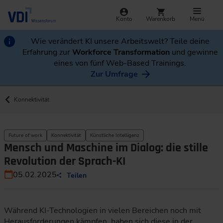
Konto
Warenkorb
Menü
Wie verändert KI unsere Arbeitswelt? Teile deine
Erfahrung zur
Workforce Transformation
und gewinne
eines von fünf Web-Based Trainings.
Zur Umfrage
Konnektivität
Future of work
Konnektivität
Künstliche Intelligenz
Mensch und Maschine im Dialog: die stille
Revolution der Sprach-KI
05.02.2025
Teilen
Während KI-Technologien in vielen Bereichen noch mit
Herausforderungen kämpfen, haben sich diese in der