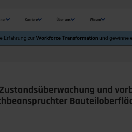
tner
Karriere
Über uns
Wissen
ne Erfahrung zur
Workforce Transformation
und gewinne e
 Zustandsüberwachung und vor
chbeanspruchter Bauteiloberflä