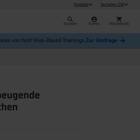
Kontakt
Sprache | DE
Suchen
Konto
Warenkorb
ines von fünf Web-Based Trainings.
Zur Umfrage
beugende
chen