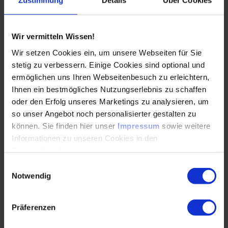
Zustimmung
Details
Über Cookies
Wertschöpfungsnetzwerken, die noch mehr Potenziale zur
Optimierung der Produktion eröffnen“, sagt Dr. Oppelt
weiter. Zu den Voraussetzungen dafür werde es gehören,
Wir vermitteln Wissen!
dass Unternehmen sich öffnen und bereit sind,
Wir setzen Cookies ein, um unsere Webseiten für Sie
Produktdaten teils digital weiterzugeben. Der damit
verbundene Vorteil: Prozessdaten des Vorunternehmens
stetig zu verbessern. Einige Cookies sind optional und
können beispielsweise dazu beitragen, die nachfolgende
ermöglichen uns Ihren Webseitenbesuch zu erleichtern,
Produktion zu optimieren und somit sprunghafte
Ihnen ein bestmögliches Nutzungserlebnis zu schaffen
Produktivitätssteigerungen zu erzielen – entscheidend für
oder den Erfolg unseres Marketings zu analysieren, um
eine nachhaltigere Fertigung von morgen.
so unser Angebot noch personalisierter gestalten zu
können. Sie finden hier unser
Impressum
sowie weitere
Informationen zu unseren Cookies in den
Vom Egosystem zu Ecosystemen
Datenschutzhinweisen
.
Einwilligungsauswahl
„Herausforderungen stoppen nicht an Grenzen, die wir
Notwendig
Menschen künstlich schaffen. 4D in der industriellen
Zukunft wird daher nur gemeinsam funktionieren – vom
heutigen Egosystem wird sich die Industrie zu
Präferenzen
gemeinsamen Ecosystemen wandeln“, unterstreicht Dr.
Oppelt abschließend. Vielfältige Einblicke in den Digitalen