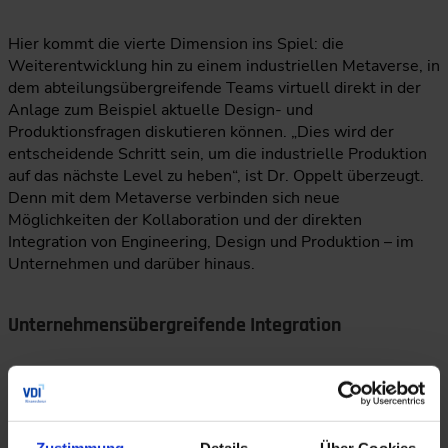
Hier kommt die vierte Dimension ins Spiel: die
Weiterentwicklung hin zu einem industriellen Metaverse, in
dem abteilungsübergreifende Teams virtuell direkt in der
Anlage zum Beispiel aktuelle Design- und
Produktionsfragen diskutieren können. „Dies wird der
entscheidende Schritt sein, um die industrielle Produktion
auf das nächste Level zu heben“, ist Dr. Oppelt überzeugt.
Denn mit dem Metaverse verbinden sich neue
Möglichkeiten der Kollaboration und der direkten
Integration von Engineering, Design und Produktion – im
Unternehmen und darüber hinaus.
Unternehmensübergreifende Integration
Der nächste logische Schritt wird es nach Ansicht des
Experten sein, Digitale Zwillinge auch
unternehmensübergreifend zu integrieren:
„Wertschöpfungsketten wandeln sich somit zu