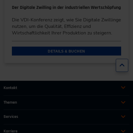
Der Digitale Zwilling in der industriellen Wertschöpfung
Die VDI-Konferenz zeigt, wie Sie Digitale Zwillinge
nutzen, um die Qualität, Effizienz und
Wirtschaftlichkeit Ihrer Produktion zu steigern.
DETAILS & BUCHEN
Zur
Kontakt
+49 (0)2116214-201
Themen
Automation
Landtechnik & Landmaschinen
+49 (0)2116214-154
Services
Automobil
Management für Ingenieure
AGB
wissensforum
@
vdi.de
Bauen und Gebäude
Maschinenbau
Karriere