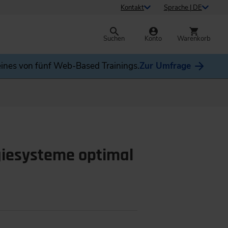
Kontakt
Sprache | DE
Suchen
Konto
Warenkorb
ines von fünf Web-Based Trainings.
Zur Umfrage
giesysteme optimal