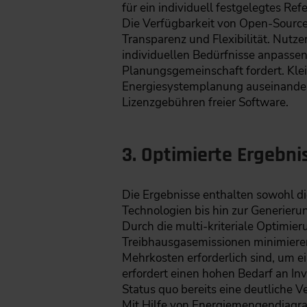
für ein individuell festgelegtes Re
Die Verfügbarkeit von Open-Source 
Transparenz und Flexibilität. Nutz
individuellen Bedürfnisse anpasse
Planungsgemeinschaft fordert. Klei
Energiesystemplanung auseinanders
Lizenzgebühren freier Software.
3. Optimierte Ergebni
Die Ergebnisse enthalten sowohl d
Technologien bis hin zur Generieru
Durch die multi-kriteriale Optimier
Treibhausgasemissionen minimieren
Mehrkosten erforderlich sind, um e
erfordert einen hohen Bedarf an I
Status quo bereits eine deutliche V
Mit Hilfe von Energiemengendiagr