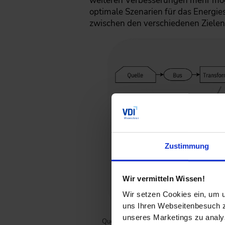
weiteren Verbesserungen mehr mögl
optimale Szenarien für das Energie
zwischen den verschiedenen Zielen 
Zustimmung
Wir vermitteln Wissen!
Wir setzen Cookies ein, um u
uns Ihren Webseitenbesuch zu
unseres Marketings zu analys
Quelle: Klemm & Vennemann, Modellierun