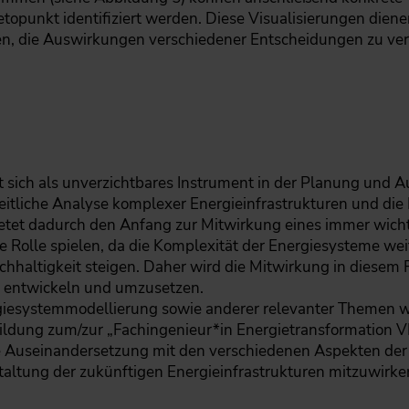
opunkt identifiziert werden. Diese Visualisierungen dienen 
hen, die Auswirkungen verschiedener Entscheidungen zu v
 sich als unverzichtbares Instrument in der Planung und 
heitliche Analyse komplexer Energieinfrastrukturen und die
bietet dadurch den Anfang zur Mitwirkung eines immer wic
re Rolle spielen, da die Komplexität der Energiesysteme we
hhaltigkeit steigen. Daher wird die Mitwirkung in diesem 
 entwickeln und umzusetzen.
ergiesystemmodellierung sowie anderer relevanter Theme
ildung zum/zur „Fachingenieur*in Energietransformation V
e Auseinandersetzung mit den verschiedenen Aspekten der
taltung der zukünftigen Energieinfrastrukturen mitzuwirke