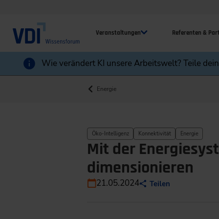
Veranstaltungen
Referenten & Par
Wie verändert KI unsere Arbeitswelt? Teile dei
Energie
Öko-Intelligenz
Konnektivität
Energie
Mit der Energiesy
dimensionieren
21.05.2024
Teilen