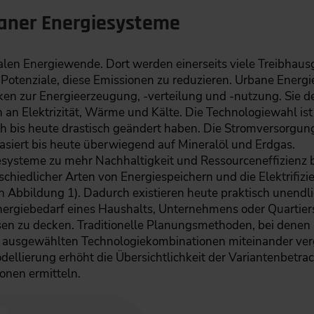
baner Energiesysteme
len Energiewende. Dort werden einerseits viele Treibhausg
e Potenziale, diese Emissionen zu reduzieren. Urbane Energ
en zur Energieerzeugung, -verteilung und -nutzung. Sie d
 Elektrizität, Wärme und Kälte. Die Technologiewahl ist
ch bis heute drastisch geändert haben. Die Stromversorgu
siert bis heute überwiegend auf Mineralöl und Erdgas.
systeme zu mehr Nachhaltigkeit und Ressourceneffizienz b
schiedlicher Arten von Energiespeichern und die Elektrifi
in Abbildung 1). Dadurch existieren heute praktisch unendli
ergiebedarf eines Haushalts, Unternehmens oder Quartier
sen zu decken. Traditionelle Planungsmethoden, bei denen 
t ausgewählten Technologiekombinationen miteinander ver
ellierung erhöht die Übersichtlichkeit der Variantenbetra
onen ermitteln.