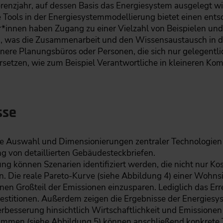
ferenzjahr, auf dessen Basis das Energiesystem ausgelegt wi
Tools in der Energiesystemmodellierung bietet einen ents
er*innen haben Zugang zu einer Vielzahl von Beispielen und
n, was die Zusammenarbeit und den Wissensaustausch in 
nere Planungsbüros oder Personen, die sich nur gelegentli
etzen, wie zum Beispiel Verantwortliche in kleineren Kom
sse
ie Auswahl und Dimensionierungen zentraler Technologien 
ng von detaillierten Gebäudesteckbriefen.
ung können Szenarien identifiziert werden, die nicht nur K
. Die reale Pareto-Kurve (siehe Abbildung 4) einer Wohnsi
inen Großteil der Emissionen einzusparen. Lediglich das 
nvestitionen. Außerdem zeigen die Ergebnisse der Energies
erbesserung hinsichtlich Wirtschaftlichkeit und Emissionen
ammen (siehe Abbildung 5) können anschließend konkrete 