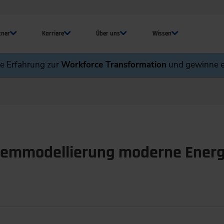
tner
Karriere
Über uns
Wissen
ne Erfahrung zur
Workforce Transformation
und gewinne e
stemmodellierung moderne Ener