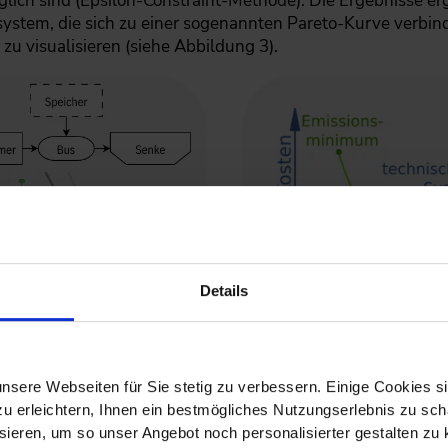
ich sind (Epsilon-Constraint-Methode). Die Ergebnisse er
system, die sich zu einer sogenannten Pareto-Kurve verbin
zu visualisieren (siehe Abbildung 3).
Details
nsere Webseiten für Sie stetig zu verbessern. Einige Cookies s
 erleichtern, Ihnen ein bestmögliches Nutzungserlebnis zu scha
ieren, um so unser Angebot noch personalisierter gestalten zu k
g urbaner Energiesysteme im Projekt
Quelle: www.fh.ms/esym