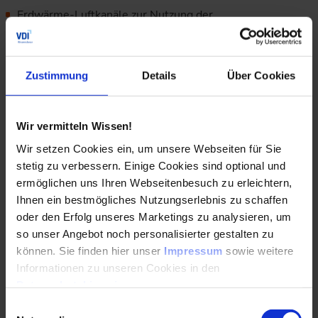
Erdwärme-Luftkanäle zur Nutzung der
Erdreichtemperatur im Heiz- und Kühlfall
Nutzung von thermischen Auftriebssystemen und
Schwerkraftkühlsystemen (GraviVent-Kühlung) in der
Zustimmung
Details
Über Cookies
Klimatechnik
Nutzung von natürlichen Energiequellen wie
Wir vermitteln Wissen!
Grundwasser, Erdreichwärme oder Luft
Wir setzen Cookies ein, um unsere Webseiten für Sie
stetig zu verbessern. Einige Cookies sind optional und
Einen entscheidenden Anteil an der Nutzung
ermöglichen uns Ihren Webseitenbesuch zu erleichtern,
regenerativer Energien hat die
Ihnen ein bestmögliches Nutzungserlebnis zu schaffen
Wärmepumpentechnik.
Wärmepumpen sind die erste
oder den Erfolg unseres Marketings zu analysieren, um
Wahl, wenn es darum geht, Heizungssystem und
so unser Angebot noch personalisierter gestalten zu
umweltschonende Wärmeerzeugung zusammenzubringen.
Die Energie, die die Wärmepumpe nutzt, stellt die Umwelt
können. Sie finden hier unser
Impressum
sowie weitere
unbegrenzt zur Verfügung. Das vollwertige Heizsystem
Informationen zu unseren Cookies in den
benötigt nur die Stromkosten für Antrieb und Pumpe.
Datenschutzhinweisen
.
Damit sind sie unabhängig von fossilen Brennstoffen und
Einwilligungsauswahl
tragen aktiv zur Reduzierung des CO2-Ausstoßes und zum