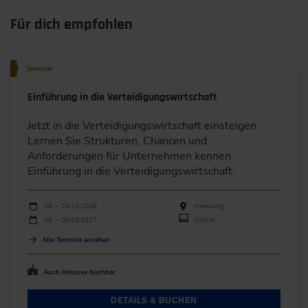
Für dich empfohlen
Seminar
Einführung in die Verteidigungswirtschaft
Jetzt in die Verteidigungswirtschaft einsteigen:
Lernen Sie Strukturen, Chancen und
Anforderungen für Unternehmen kennen.
Einführung in die Verteidigungswirtschaft.
Durchführungen
Veranstaltungsdatum
Veranstaltungsort
28. – 29.10.2026
Hamburg
08. – 09.03.2027
Online
Alle Termine ansehen
Auch Inhouse buchbar
DETAILS & BUCHEN