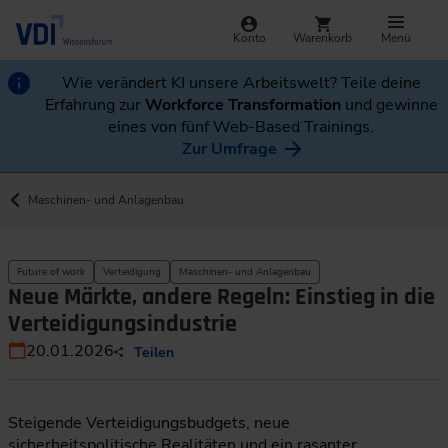
Konto
Warenkorb
Menü
Wie verändert KI unsere Arbeitswelt? Teile deine
Erfahrung zur
Workforce Transformation
und gewinne
eines von fünf Web-Based Trainings.
Zur Umfrage
Maschinen- und Anlagenbau
Future of work
Verteidigung
Maschinen- und Anlagenbau
Neue Märkte, andere Regeln: Einstieg in die
Verteidigungsindustrie
20.01.2026
Teilen
Steigende Verteidigungsbudgets, neue
sicherheitspolitische Realitäten und ein rasanter