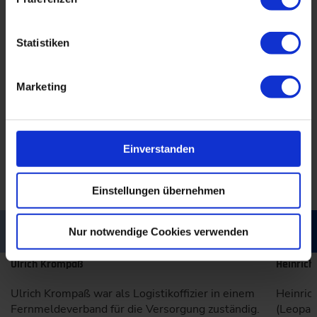
Statistiken
Marketing
Einverstanden
Einstellungen übernehmen
Nur notwendige Cookies verwenden
Ulrich Krompaß
Heinrich
Ulrich Krompaß war als Logistikoffizier in einem
Heinric
Fernmeldeverband für die Versorgung zuständig.
(Leopar