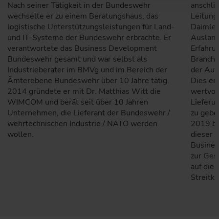
Nach seiner Tätigkeit in der Bundeswehr
anschli
wechselte er zu einem Beratungshaus, das
Leitung
logistische Unterstützungsleistungen für Land-
Daimler 
und IT-Systeme der Bundeswehr erbrachte. Er
Auslands
verantwortete das Business Development
Erfahru
Bundeswehr gesamt und war selbst als
Branche
Industrieberater im BMVg und im Bereich der
der Aut
Ämterebene Bundeswehr über 10 Jahre tätig.
Dies er
2014 gründete er mit Dr. Matthias Witt die
wertvol
WIMCOM und berät seit über 10 Jahren
Lieferu
Unternehmen, die Lieferant der Bundeswehr /
zu gebe
wehrtechnischen Industrie / NATO werden
2019 be
wollen.
dieser Z
Busines
zur Ges
auf die
Streitk