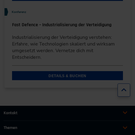
Konferenz
Fast Defence – Industrialisierung der Verteidigung
Industrialisierung der Verteidigung verstehen:
Erfahre, wie Technologien skaliert und wirksam
umgesetzt werden. Vernetze dich mit
Entscheidern.
DETAILS & BUCHEN
Zur
Kontakt
+49 (0)2116214-201
Themen