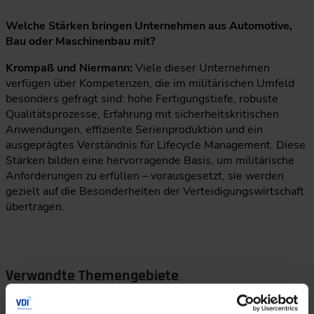
Welche Stärken bringen Unternehmen aus Automotive,
Bau oder Maschinenbau mit?
Krompaß und Niermann:
Viele dieser Unternehmen
verfügen über Kompetenzen, die im militärischen Umfeld
besonders gefragt sind: hohe Fertigungstiefe, robuste
Qualitätsprozesse, Erfahrung mit sicherheitskritischen
Anwendungen, effiziente Serienproduktion und ein
ausgeprägtes Verständnis für Lifecycle Management. Diese
Stärken bilden eine hervorragende Basis, um militärische
Anforderungen zu erfüllen – vorausgesetzt, sie werden
gezielt auf die Besonderheiten der Verteidigungswirtschaft
übertragen.
Verwandte Themengebiete