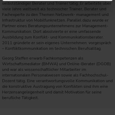
selbstständiger Berater und Trainer tätig. Er arbeitete über
viele Jahre weltweit als technischer Trainer, Berater und
Fachexperte zu den Themen Netzwerk- management und
Infrastruktur von Mobilfunknetzen. Parallel dazu wurde er
Partner eines Beratungsunternehmens zur Management-
Kommunikation. Dort absolvierte er eine umfassende
Ausbildung zum Konflikt- und Kommunikationsberater.
2011 gründete er sein eigenes Unternehmen: vorgespräch
– Konfliktkommunikation im technischen Berufsalltag.
Georg Steffen erwarb Fachkompetenzen als
Wirtschaftsmediator (BMWA) und Online-Berater (DGOB)
und war als wissenschaftlicher Mitarbeiter im
internationalen Personalwesen sowie als Fachhochschul-
Dozent tätig. Eine verantwortungsvolle Kommunikation und
die konstruktive Austragung von Konflikten sind ihm eine
Herzensangelegenheit und damit Motivation für seine
berufliche Tätigkeit.