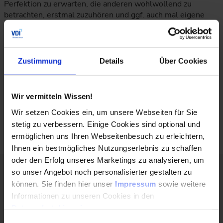
Perfektion zu erwarten, die anderen wohlwollend zu
betrachten, erstmal zuzuhören und ggf. auch mal eigene
Konfliktgedanken zur Seite zu schieben, sollte einen guten
Beitrag für ein entspanntes Weihnachtsfest leisten. Nutzen
wir doch die Chance, unseren Liebsten Aufmerksamkeit zu
schenken, die sie vielleicht sonst gar nicht von uns kennen!
Zustimmung
Details
Über Cookies
Wenn diese Basis stimmt, dann können wir Weihnachten
feiern, wie wir möchten; einschließlich der Wahl unserer
Wir vermitteln Wissen!
Geschenke, der Essensgestaltung und des
Weihnachtsbaumes.
Wir setzen Cookies ein, um unsere Webseiten für Sie
stetig zu verbessern. Einige Cookies sind optional und
ermöglichen uns Ihren Webseitenbesuch zu erleichtern,
Ihnen ein bestmögliches Nutzungserlebnis zu schaffen
oder den Erfolg unseres Marketings zu analysieren, um
so unser Angebot noch personalisierter gestalten zu
Über den Autor:
können. Sie finden hier unser
Impressum
sowie weitere
Informationen zu unseren Cookies in den
Datenschutzhinweisen
.
Einwilligungsauswahl