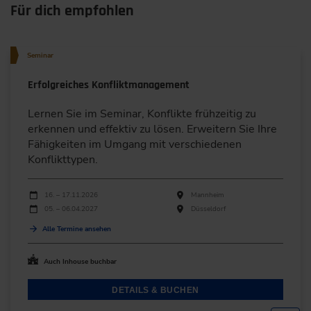
Für dich empfohlen
Seminar
Erfolgreiches Konfliktmanagement
Lernen Sie im Seminar, Konflikte frühzeitig zu
erkennen und effektiv zu lösen. Erweitern Sie Ihre
Fähigkeiten im Umgang mit verschiedenen
Konflikttypen.
Durchführungen
Veranstaltungsdatum
Veranstaltungsort
16. – 17.11.2026
Mannheim
05. – 06.04.2027
Düsseldorf
Alle Termine ansehen
Auch Inhouse buchbar
DETAILS & BUCHEN