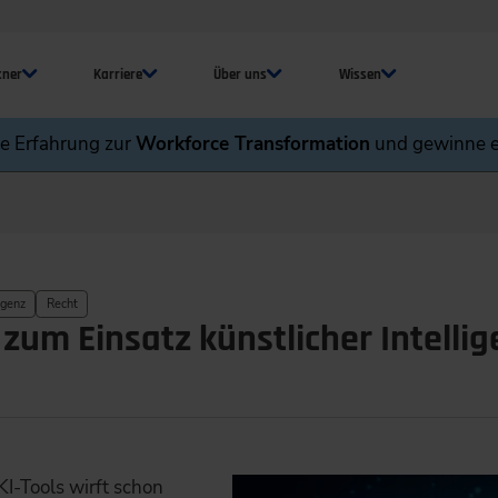
tner
Karriere
Über uns
Wissen
ne Erfahrung zur
Workforce Transformation
und gewinne e
igenz
Recht
zum Einsatz künstlicher Intellig
I-Tools wirft schon