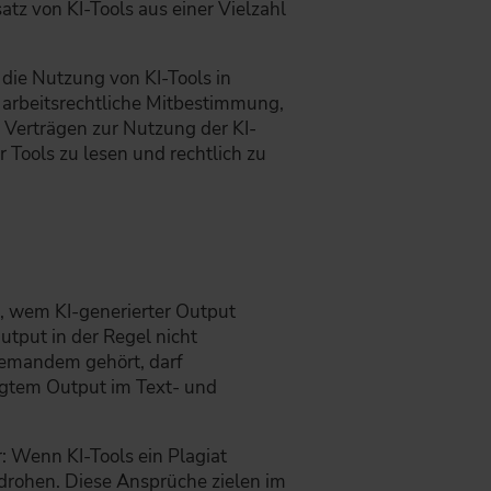
tz von KI-Tools aus einer Vielzahl
 die Nutzung von KI-Tools in
 arbeitsrechtliche Mitbestimmung,
 Verträgen zur Nutzung der KI-
 Tools zu lesen und rechtlich zu
ge, wem KI-generierter Output
utput in der Regel nicht
iemandem gehört, darf
eugtem Output im Text- und
r: Wenn KI-Tools ein Plagiat
drohen. Diese Ansprüche zielen im