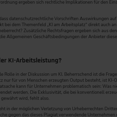
rdnung ergeben sich rechtliche Implikationen für den Einsa
 dass datenschutzrechtliche Vorschriften Auswirkungen auf
 bei dem Themenfeld „KI am Arbeitsplatz“ direkt auch an
eberrecht? Zusätzliche Rechtsfragen ergeben sich aus den
, die Allgemeinen Geschäftsbedingungen der Anbieter dieser
er KI-Arbeitsleistung?
le Rolle in der Diskussion um KI. Beherrschend ist die Fra
tz nur für von Menschen erzeugten Output besteht, ist KI-O
 Tatsache kann für Unternehmen problematisch sein: Was n
ndet werden. Die Exklusivität, die bei konventionell erz
gewährt wird, fehlt also.
teht in der möglichen Verletzung von Urheberrechten Dritte
rüche gegen das dieses Plagiat verwendende Unternehmen 