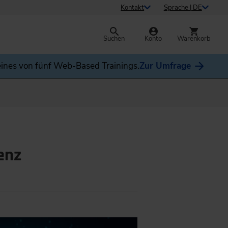
Kontakt
Sprache | DE
Suchen
Konto
Warenkorb
ines von fünf Web-Based Trainings.
Zur Umfrage
enz