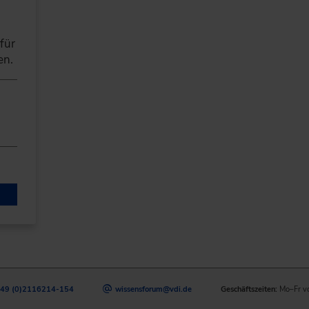
für
en.
49 (0)2116214-154
wissensforum
@
vdi.de
Geschäftszeiten:
Mo–Fr v