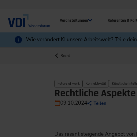
Veranstaltungen
Referenten & Par
Wie verändert KI unsere Arbeitswelt? Teile dei
Recht
Future of work
Konnektivität
Künstliche Intell
Rechtliche Aspekte 
09.10.2024
Teilen
Das rasant steigende Angebot von K