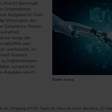
en ohne KI überhaupt
 von Unternehmen
hrer Aufgaben KI-Tools
er Information des
he Compliance-Risiken
sicherheit,
d nur einige der
 betroffen sein
en unerlässlich, im
ement-Systems
 zu implementieren.
aher, zunächst ein
en Aspekten von KI-
Quelle: Canva
 im Umgang mit KI-Tools ist, dass es nicht das eine „KI-Ge