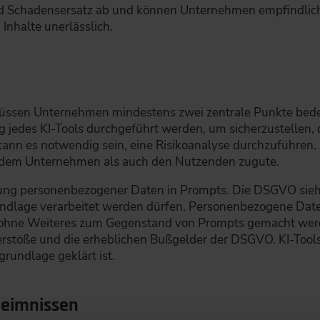
 Schadensersatz ab und können Unternehmen empfindlich tr
Inhalte unerlässlich.
üssen Unternehmen mindestens zwei zentrale Punkte beden
jedes KI-Tools durchgeführt werden, um sicherzustellen, 
ann es notwendig sein, eine Risikoanalyse durchzuführen
dem Unternehmen als auch den Nutzenden zugute.
ung personenbezogener Daten in Prompts. Die DSGVO sieh
rundlage verarbeitet werden dürfen. Personenbezogene Dat
t ohne Weiteres zum Gegenstand von Prompts gemacht wer
stöße und die erheblichen Bußgelder der DSGVO. KI-Tools 
rundlage geklärt ist.
heimnissen