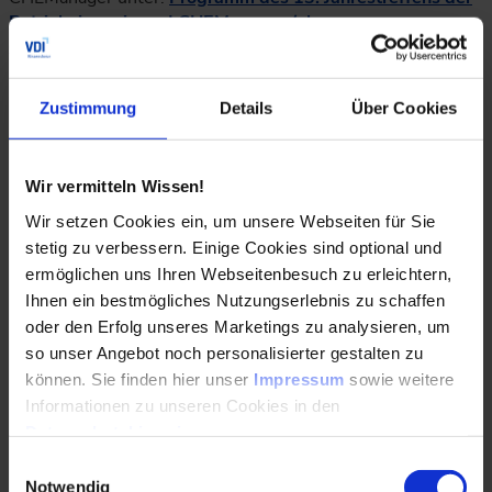
Betriebsingenieure | CHEManager (chemanager-
online.com)
Sind Sie neugierig geworden und möchten beim nächsten
Zustimmung
Details
Über Cookies
Mal ebenfalls dabei sein? Dann können wir schon verraten,
dass es auch im November 2023 wieder ein Jahrestreffen
der Betriebsingenieure geben wird.
Wir vermitteln Wissen!
Wir setzen Cookies ein, um unsere Webseiten für Sie
stetig zu verbessern. Einige Cookies sind optional und
ermöglichen uns Ihren Webseitenbesuch zu erleichtern,
Ihnen ein bestmögliches Nutzungserlebnis zu schaffen
oder den Erfolg unseres Marketings zu analysieren, um
so unser Angebot noch personalisierter gestalten zu
können. Sie finden hier unser
Impressum
sowie weitere
Informationen zu unseren Cookies in den
Datenschutzhinweisen
.
Einwilligungsauswahl
Notwendig