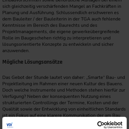
Einbauvorschriften sowie behördliche Auflagen bei einem
sich gleichzeitig verschärfenden Mangel an Fachkräften in
Planung und Ausführung. Schlussendlich erschweren es
dem Bauleiter / der Bauleiterin in der TGA auch fehlende
Kenntnisse im Bereich des Baurechts und des
Projektmanagements, die eigene gewerkeübergreifende
Rolle im Baugeschehen richtig zu interpretieren und
lösungsorientierte Konzepte zu entwickeln und sicher
anzuwenden.
Mögliche Lösungsansätze
Das Gebot der Stunde lautet von daher: „Smarte“ Bau- und
Projektleitung im Rahmen einer neuen Kultur des Bauens.
Doch welche Instrumente und Methoden stehen hierfür zur
Verfügung? Neben der konsequenten Nutzung eines
strukturierten Controllings der Termine, Kosten und der
Qualität sowie der Entwicklung von einheitlichen Standards
ist ein Fokus auf eine klarere Kommunikation der am Bau
Beteiligten in Verbindung mit einem integralen
Planungsansatz zu legen, z. B. durch die konsequente