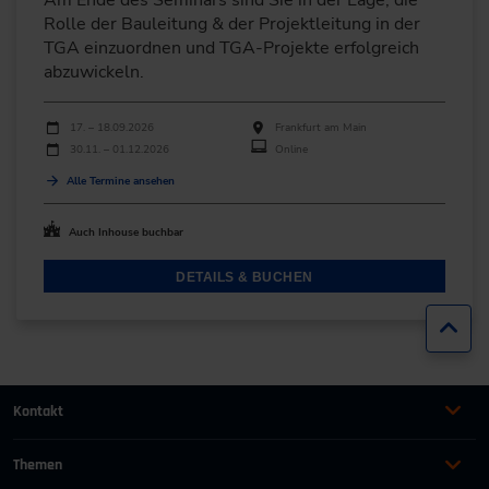
Rolle der Bauleitung & der Projektleitung in der
TGA einzuordnen und TGA-Projekte erfolgreich
abzuwickeln.
Durchführungen
Veranstaltungsdatum
Veranstaltungsort
17. – 18.09.2026
Frankfurt am Main
30.11. – 01.12.2026
Online
Alle Termine ansehen
Auch Inhouse buchbar
DETAILS & BUCHEN
Zur
Kontakt
+49 (0)2116214-201
Themen