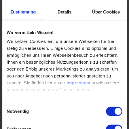
Anwendung der BIM-Methodik über alle Leistungsphasen
hinweg. Unabdingbar sind zudem die verstärkte Ausbildung
Zustimmung
Details
Über Cookies
von Fachkräften im TGA-Bereich und regelmäßige
Schulungen von Bau- und Projektleiter:innen, die neben
den fachlichen Aspekten auch rechtliche und
Wir vermitteln Wissen!
Managementthemen beinhalten.
Wir setzen Cookies ein, um unsere Webseiten für Sie
stetig zu verbessern. Einige Cookies sind optional und
ermöglichen uns Ihren Webseitenbesuch zu erleichtern,
Ihnen ein bestmögliches Nutzungserlebnis zu schaffen
oder den Erfolg unseres Marketings zu analysieren, um
Über den Autor:
so unser Angebot noch personalisierter gestalten zu
können. Sie finden hier unser
Impressum
sowie weitere
Informationen zu unseren Cookies in den
Datenschutzhinweisen
.
Einwilligungsauswahl
Notwendig
Präferenzen