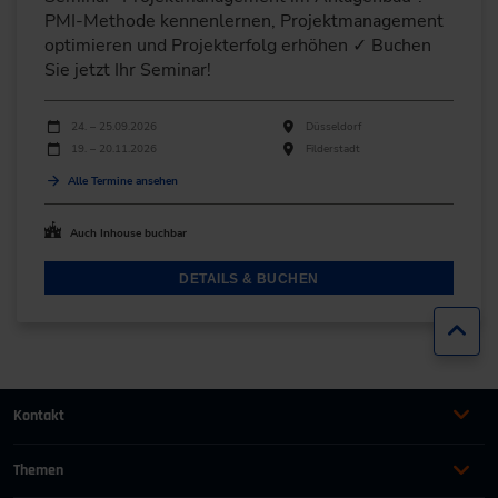
PMI-Methode kennenlernen, Projektmanagement
optimieren und Projekterfolg erhöhen ✓ Buchen
Sie jetzt Ihr Seminar!
Durchführungen
Veranstaltungsdatum
Veranstaltungsort
24. – 25.09.2026
Düsseldorf
19. – 20.11.2026
Filderstadt
Alle Termine ansehen
Auch Inhouse buchbar
DETAILS & BUCHEN
Zur
Kontakt
+49 (0)2116214-201
Themen