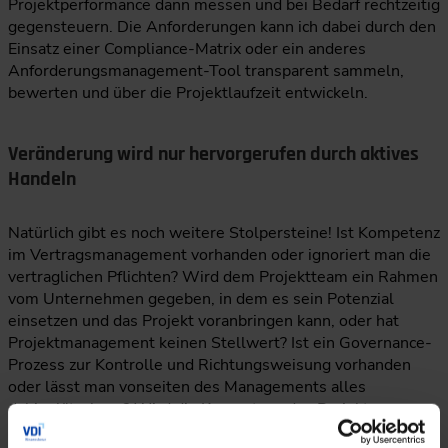
Projektperformance dann messen und bei Bedarf rechtzeitig
gegensteuern. Die Anforderungen kann ich dabei durch den
Einsatz einer Compliance-Matrix oder ein anderes
Anforderungsmanagement-Tool transparent sammeln,
bewerten und über die Projektlaufzeit entwickeln.
Veränderung wird nur hervorgerufen durch aktives
Handeln
Natürlich gibt es noch weitere Stolpersteine! Ist Kompetenz
im Vertragsmanagement vorhanden oder ignoriert man die
vertraglichen Pflichten? Wird dem Projektteam ein Rahmen
vom Unternehmen gegeben, in dem es sein Potenzial
einsetzen und das Projekt voranbringen kann, oder hat
Projektmanagement keinen Stellwert? Ist ein Governance-
Prozess zur Kontrolle und Richtungsweisung vorhanden
oder lässt man vonseiten des Managements alles
dahinplätschern? Wird die Kompetenz des Projektmanagers
sowie des Teams gezielt gefördert und aufgebaut oder