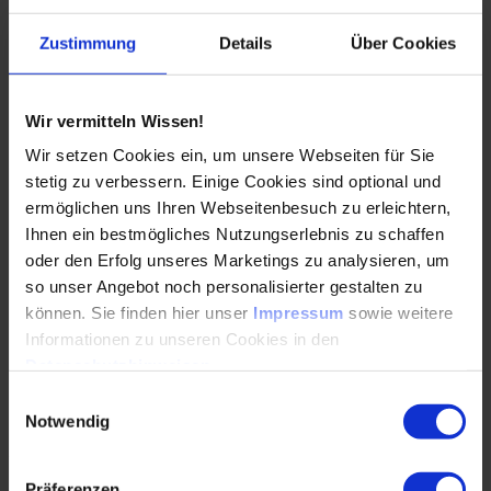
zählt nur der heroische Einsatz bis zum Burnout? Sehe ich
mich als Projektmanager, der aktiv gestaltet und führt, oder
Zustimmung
Details
Über Cookies
nehme ich die Ereignisse hin und betrachte sie als
unveränderbar?
Es gibt Prozesse, Werkzeuge, Modelle und Jahrzehnte von
Wir vermitteln Wissen!
Best-Practice-Erfahrungen, die helfen, um Projekte
Wir setzen Cookies ein, um unsere Webseiten für Sie
erfolgreich umzusetzen. Sie müssen nur angewendet
stetig zu verbessern. Einige Cookies sind optional und
werden. Die Stolpersteine liegen zuerst im eigenen Kopf
ermöglichen uns Ihren Webseitenbesuch zu erleichtern,
und in der Arbeitsweise. Lasst uns diese endlich
Ihnen ein bestmögliches Nutzungserlebnis zu schaffen
beiseiteschieben und einen anderen, einen besseren Weg
oder den Erfolg unseres Marketings zu analysieren, um
gehen!
so unser Angebot noch personalisierter gestalten zu
können. Sie finden hier unser
Impressum
sowie weitere
Welche Trends ergeben sich daraus?
Informationen zu unseren Cookies in den
Datenschutzhinweisen
.
Nachdem wir uns nun ausführlich mit den möglichen
Einwilligungsauswahl
Stolpersteinen im Projekt befasst haben, wollen wir uns
Notwendig
ansehen, was die Konsequenzen daraus sind und welche
Trends sich ableiten lassen.
Präferenzen