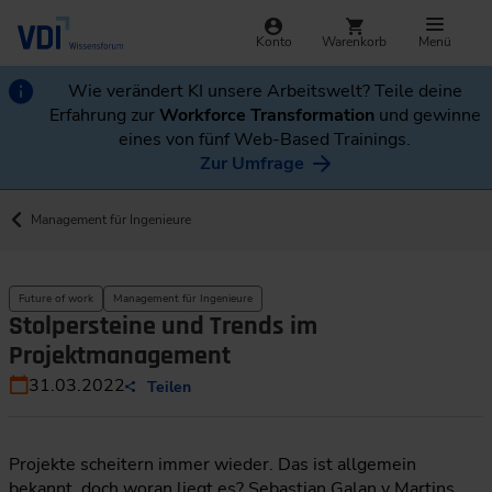
Konto
Warenkorb
Menü
Wie verändert KI unsere Arbeitswelt? Teile deine
Erfahrung zur
Workforce Transformation
und gewinne
eines von fünf Web-Based Trainings.
Zur Umfrage
Management für Ingenieure
Future of work
Management für Ingenieure
Stolpersteine und Trends im
Projektmanagement
31.03.2022
Teilen
Projekte scheitern immer wieder. Das ist allgemein
bekannt, doch woran liegt es? Sebastian Galan y Martins,