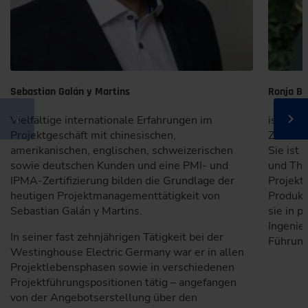
Sebastian Galán y Martins
Ronja Be
Vielfältige internationale Erfahrungen im
ist Pro
Projektgeschäft mit chinesischen,
Zertifi
amerikanischen, englischen, schweizerischen
Sie ist 
sowie deutschen Kunden und eine PMI- und
und The
IPMA-Zertifizierung bilden die Grundlage der
Projekt
heutigen Projektmanagementtätigkeit von
Produk
Sebastian Galán y Martins.
sie in p
Ingenie
In seiner fast zehnjährigen Tätigkeit bei der
Führung
Westinghouse Electric Germany war er in allen
Projektlebensphasen sowie in verschiedenen
Projektführungspositionen tätig – angefangen
von der Angebotserstellung über den