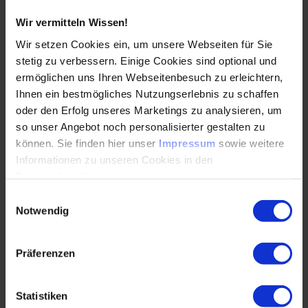
Earth Overshoot Day: 3 Fragen an Karsten
Wir vermitteln Wissen!
Meiß
Wir setzen Cookies ein, um unsere Webseiten für Sie
27.07.2021
stetig zu verbessern. Einige Cookies sind optional und
ermöglichen uns Ihren Webseitenbesuch zu erleichtern,
Ihnen ein bestmögliches Nutzungserlebnis zu schaffen
Abfälle entstehen immer am Ende der Nutzung
oder den Erfolg unseres Marketings zu analysieren, um
eines Produkts - daraus wieder für gleiche
Produkte Rohstoffe herzustellen, entlastet den…
so unser Angebot noch personalisierter gestalten zu
können. Sie finden hier unser
Impressum
sowie weitere
Informationen zu unseren Cookies in den
WEITERLESEN
Datenschutzhinweisen
.
Einwilligungsauswahl
Notwendig
Earth Overshoot Day: Abfall durch
Elektro(nik)altgeräte wächst
Präferenzen
22.07.2021
Statistiken