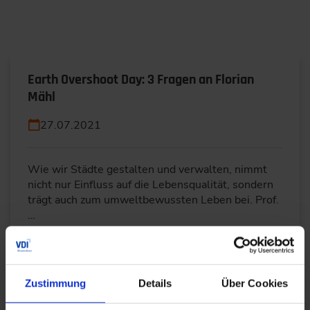
Earth Overshoot Day: 3 Fragen an Florian
Mähl
27.07.2021
Wie wir Städte gestalten und verwalten, nimmt
nicht nur Einfluss auf die Lebensqualität, sondern
trägt auch zum umweltbewussten Leben bei. Prof.
…
WEITERLESEN
Zustimmung
Details
Über Cookies