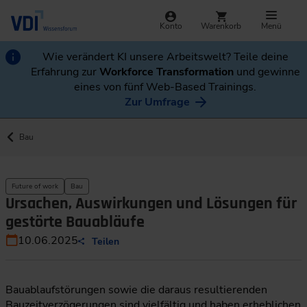
Konto
Warenkorb
Menü
Wie verändert KI unsere Arbeitswelt? Teile deine
Erfahrung zur
Workforce Transformation
und gewinne
eines von fünf Web-Based Trainings.
Zur Umfrage
Bau
Future of work
Bau
Ursachen, Auswirkungen und Lösungen für
gestörte Bauabläufe
10.06.2025
Teilen
Bauablaufstörungen sowie die daraus resultierenden
Bauzeitverzögerungen sind vielfältig und haben erheblichen