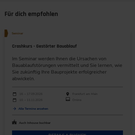
Für dich empfohlen
Seminar
Crashkurs - Gestörter Bauablauf
Im Seminar werden Ihnen die Ursachen von
Bauablaufstörungen vermittelt und Sie lernen, wie
Sie zukünftig Ihre Bauprojekte erfolgreicher
abwickeln.
Durchführungen
Veranstaltungsdatum
Veranstaltungsort
16. – 17.09.2026
Frankfurt am Main
10. – 11.11.2026
Online
Alle Termine ansehen
Auch Inhouse buchbar