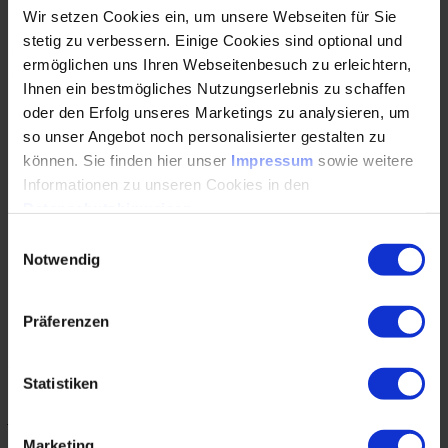
Bautagesberichte bezeichnet) zu nennen: Der
Wir setzen Cookies ein, um unsere Webseiten für Sie
überwiegende Anteil der in der baubetrieblichen Praxis
stetig zu verbessern. Einige Cookies sind optional und
geführten Bautagesberichte sind nicht dafür geeignet,
ermöglichen uns Ihren Webseitenbesuch zu erleichtern,
Ansprüche aus gestörten Bauabläufen abzuleiten bzw.
Ihnen ein bestmögliches Nutzungserlebnis zu schaffen
abzuwehren. Mögliche Gründe hierfür sind ein Mangel an
oder den Erfolg unseres Marketings zu analysieren, um
personellen oder monetären Ressourcen, Unwissenheit
so unser Angebot noch personalisierter gestalten zu
und / oder die Angst einer fehlenden Anerkenntnis der
können. Sie finden hier unser
Impressum
sowie weitere
anderen Vertragspartei, sofern hier (ggf. zu Recht)
verfängliche Kommentare oder Feststellungen vermerkt
Informationen zu unseren Cookies in den
sind.
Datenschutzhinweisen
.
Einwilligungsauswahl
Notwendig
„Wer sich um Nichts kümmert, braucht sich um Nichts zu
wundern.“
Präferenzen
Die Dokumentation des gestörten Bauablaufs ist eine
essenzielle Voraussetzung für eine rechtssichere
Vorgehensweise zur terminlichen und monetären
Statistiken
Bewertung von gestörten Bauabläufen. Hier lohnt es sich in
jedem Fall für jede Vertragspartei, „ihre“ Hausaufgaben zu
machen und die Dokumentation des gestörten Bauablaufs
Marketing