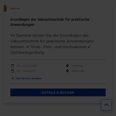
Seminar
Grundlagen der Vakuumtechnik für praktische
Anwendungen
Im Seminar lernen Sie die Grundlagen der
Vakuumtechnik für praktische Anwendungen
kennen. ✔ Grob-, Fein- und Hochvakuum ✔
Dichtheitsprüfung
Durchführungen
Veranstaltungsdatum
Veranstaltungsort
28. – 29.10.2026
Hamburg
23. – 24.02.2027
Filderstadt
Alle Termine ansehen
DETAILS & BUCHEN
Zur