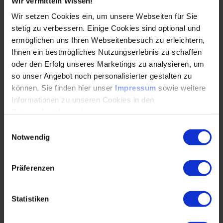
Möglichkeiten für zukünftige Vertiefungen und praxisnahe
Wir vermitteln Wissen!
Anwendungen.
Wir setzen Cookies ein, um unsere Webseiten für Sie
stetig zu verbessern. Einige Cookies sind optional und
Mit der Verleihung des VDI-Nachhaltigkeitspreises
unterstreicht die Fachgesellschaft GME die Bedeutung
ermöglichen uns Ihren Webseitenbesuch zu erleichtern,
wissenschaftlicher Arbeiten für die nachhaltige
Ihnen ein bestmögliches Nutzungserlebnis zu schaffen
Transformation der Kunststofftechnik und fördert den
oder den Erfolg unseres Marketings zu analysieren, um
Austausch zwischen Forschung und Industrie.
so unser Angebot noch personalisierter gestalten zu
können. Sie finden hier unser
Impressum
sowie weitere
Informationen zu unseren Cookies in den
Datenschutzhinweisen
.
Für dich empfohlen
Einwilligungsauswahl
Notwendig
Expertenforum
Präferenzen
Quo vadis TPE
Diskutieren Sie mit renommierten Experten der
Statistiken
TPE-Industrie, welche Zukunft thermoplastische
Elastomere in einer zukünftigen