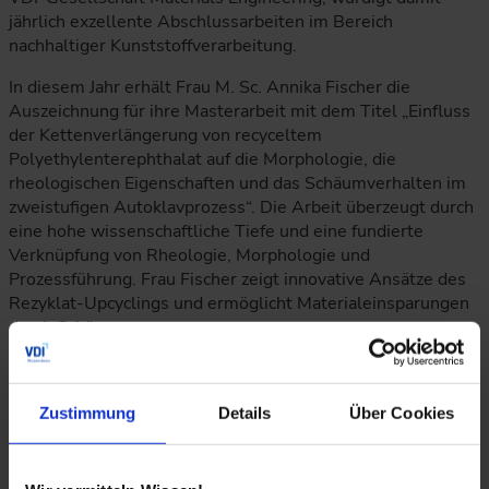
jährlich exzellente Abschlussarbeiten im Bereich
nachhaltiger Kunststoffverarbeitung.
In diesem Jahr erhält Frau M. Sc. Annika Fischer die
Auszeichnung für ihre Masterarbeit mit dem Titel „Einfluss
der Kettenverlängerung von recyceltem
Polyethylenterephthalat auf die Morphologie, die
rheologischen Eigenschaften und das Schäumverhalten im
zweistufigen Autoklavprozess“. Die Arbeit überzeugt durch
eine hohe wissenschaftliche Tiefe und eine fundierte
Verknüpfung von Rheologie, Morphologie und
Prozessführung. Frau Fischer zeigt innovative Ansätze des
Rezyklat-Upcyclings und ermöglicht Materialeinsparungen
durch Schäumen.
Die skalierbare Kettenverlängerung von recyceltem PET
(rPET) besitzt große industrielle Relevanz und bietet
Zustimmung
Details
Über Cookies
Potenzial für die nachhaltige Weiterentwicklung der
Kunststoffverarbeitung. Die quantitative Bewertung der
ökonomischen und ökologischen Effekte eröffnet