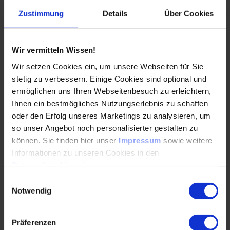
17.04.2026
Zustimmung
Details
Über Cookies
Neue regulatorische Vorgaben und steigende
Rezyklatquoten erfordern hochwertige
Wir vermitteln Wissen!
Recyclinglösungen. Physikalische
Wir setzen Cookies ein, um unsere Webseiten für Sie
Recyclingverfahren eröffnen neue…
stetig zu verbessern. Einige Cookies sind optional und
ermöglichen uns Ihren Webseitenbesuch zu erleichtern,
WEITERLESEN
Ihnen ein bestmögliches Nutzungserlebnis zu schaffen
oder den Erfolg unseres Marketings zu analysieren, um
so unser Angebot noch personalisierter gestalten zu
können. Sie finden hier unser
Impressum
sowie weitere
VDI-Nachhaltigkeitspreis Kunststofftechnik
Informationen zu unseren Cookies in den
2026: Auszeichnung für herausragende
Datenschutzhinweisen
.
Masterarbeit
Einwilligungsauswahl
Notwendig
17.03.2026
Präferenzen
Nachhaltige Kunststofftechnik: VDI zeichnet