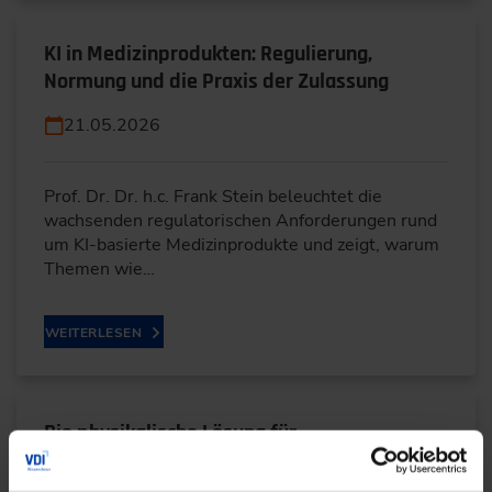
KI in Medizinprodukten: Regulierung,
Normung und die Praxis der Zulassung
21.05.2026
Prof. Dr. Dr. h.c. Frank Stein beleuchtet die
wachsenden regulatorischen Anforderungen rund
um KI-basierte Medizinprodukte und zeigt, warum
Themen wie…
WEITERLESEN
Die physikalische Lösung für
Kunststoffabfälle in einer zirkularen Welt