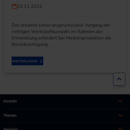
10.11.2022
Der ohnehin schon anspruchsvolle Vorgang der
richtigen Werkstoffauswahl im Rahmen der
Entwicklung erfordert bei Medizinprodukten die
Berücksichtigung…
WEITERLESEN
Zur
Kontakt
+49 (0)2116214-201
Themen
Automation
Landtechnik & Landmaschinen
+49 (0)2116214-154
Services