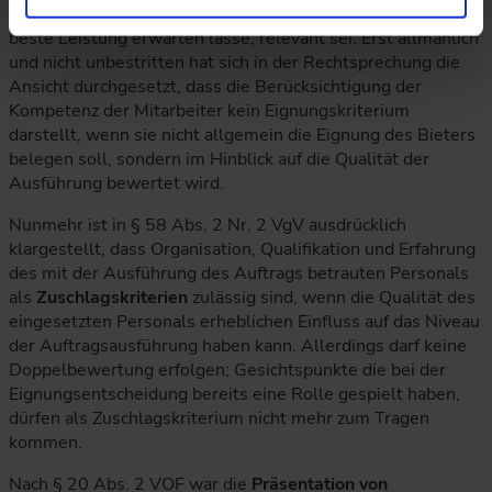
die Prognoseentscheidung darüber, welcher Bieter die
beste Leistung erwarten lasse, relevant sei. Erst allmählich
und nicht unbestritten hat sich in der Rechtsprechung die
Ansicht durchgesetzt, dass die Berücksichtigung der
Kompetenz der Mitarbeiter kein Eignungskriterium
darstellt, wenn sie nicht allgemein die Eignung des Bieters
belegen soll, sondern im Hinblick auf die Qualität der
Ausführung bewertet wird.
Nunmehr ist in § 58 Abs. 2 Nr. 2 VgV ausdrücklich
klargestellt, dass Organisation, Qualifikation und Erfahrung
des mit der Ausführung des Auftrags betrauten Personals
als
Zuschlagskriterien
zulässig sind, wenn die Qualität des
eingesetzten Personals erheblichen Einfluss auf das Niveau
der Auftragsausführung haben kann. Allerdings darf keine
Doppelbewertung erfolgen; Gesichtspunkte die bei der
Eignungsentscheidung bereits eine Rolle gespielt haben,
dürfen als Zuschlagskriterium nicht mehr zum Tragen
kommen.
Nach § 20 Abs. 2 VOF war die
Präsentation von