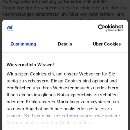
Auftragsbekanntmachung vorbehalten hat, auf der
Grundlage der Erstangebote den Zuschlag erteilen, ohne in
Verhandlungen einzutreten. Im Falle von Architekten- und
Ingenieuraufträgen wird dies generell nicht möglich sein, da
ex definitione ein Zuschlag allein auf das wirtschaftlichste
Angebot nicht möglich ist. Ausnahmsweise kann eine
derartige Verfahrensweise gedacht werden, wenn aufgrund
Zustimmung
Details
Über Cookies
eines Planungswettbewerbs mit den Gewinnern ein
Verhandlungsverfahren durchgeführt wird, wenn letztlich
nur noch der Preis entscheiden soll, weil die Leistung
inhaltlich im Wettbewerb ja bereits spezifiziert und
Wir vermitteln Wissen!
bewertet worden ist. Aber selbst das erscheint in den
Wir setzen Cookies ein, um unsere Webseiten für Sie
meisten Fällen nicht sinnvoll.
stetig zu verbessern. Einige Cookies sind optional und
ermöglichen uns Ihren Webseitenbesuch zu erleichtern,
Auch nach neuem Recht kann das Verhandlungsverfahren in
Ihnen ein bestmögliches Nutzungserlebnis zu schaffen
verschiedenen Phasen abgewickelt werden, um die Zahl der
Angebote zu reduzieren (§ 17 Abs. 12 VgV).
oder den Erfolg unseres Marketings zu analysieren, um
so unser Angebot noch personalisierter gestalten zu
können. Sie finden hier unser
Impressum
sowie weitere
Eignung der Bewerber
Informationen zu unseren Cookies in den
Datenschutzhinweisen
.