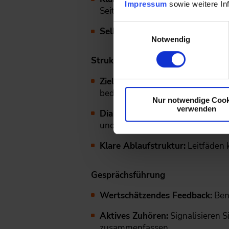
Impressum
sowie weitere In
Seiten, sich optimal vorzubereite
Einwilligungsauswahl
Selbsteinschätzung:
Ermutigen S
Notwendig
Struktur
Zielsetzung:
Überlegen Sie sich i
bedenken Sie – kleine, smarte Zi
Nur notwendige Cook
verwenden
Dialog auf Augenhöhe:
Ein Mitar
und sollen berücksichtigt werden
Klare Ablaufstruktur:
Leitfäden 
Gesprächsführung
Wertschätzendes Feedback:
Bene
Aktives Zuhören:
Signalisieren S
zusammenfassen.