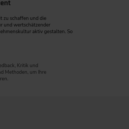
ment
it zu schaffen und die
tur und wertschätzender
ehmenskultur aktiv gestalten. So
edback, Kritik und
nd Methoden, um Ihre
ren.