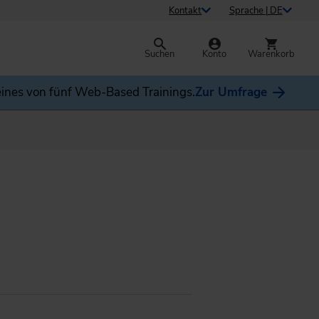
Kontakt
Sprache | DE
Suchen
Konto
Warenkorb
ines von fünf Web-Based Trainings.
Zur Umfrage