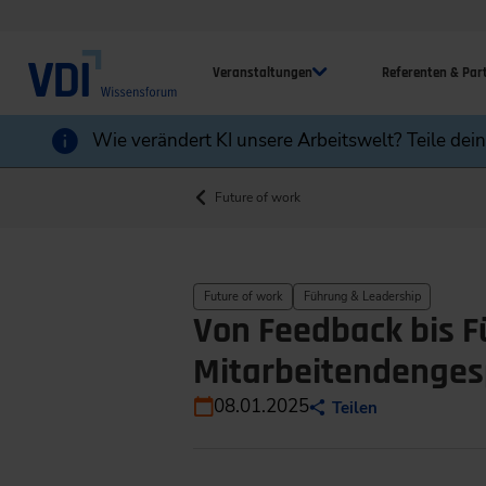
Veranstaltungen
Referenten & Par
Wie verändert KI unsere Arbeitswelt? Teile dei
Future of work
Future of work
Führung & Leadership
Von Feedback bis F
Mitarbeitendenges
08.01.2025
Teilen