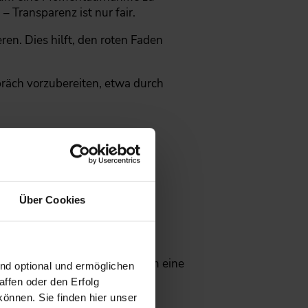
 Transparenz ist nur fair.
en. Dies hilft, den roten Faden
präch vorzubereiten, etwa durch
 eine professionelle
Über Cookies
r einen längeren Zeitraum, um eine
ind optional und ermöglichen
ffen oder den Erfolg
önnen. Sie finden hier unser
chs. Transparenz hilft beiden