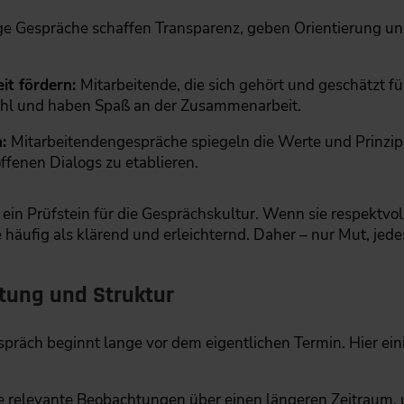
 Gespräche schaffen Transparenz, geben Orientierung und
it fördern:
Mitarbeitende, die sich gehört und geschätzt fü
 wohl und haben Spaß an der Zusammenarbeit.
n:
Mitarbeitendengespräche spiegeln die Werte und Prinzi
offenen Dialogs zu etablieren.
ein Prüfstein für die Gesprächskultur. Wenn sie respektvol
häufig als klärend und erleichternd. Daher – nur Mut, jede
itung und Struktur
spräch beginnt lange vor dem eigentlichen Termin. Hier ei
e relevante Beobachtungen über einen längeren Zeitrau