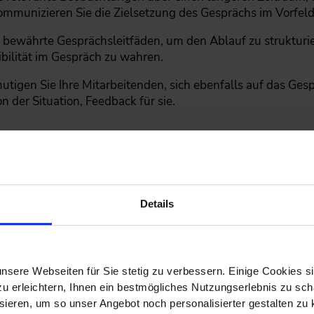
ommunizieren Sie die Zielsetzung des Gesprächs im Vorfeld –
bewährte Gesprächsleitfäden, um den Ablauf zu strukturier
ibilität im Gespräch zu wahren.
utigen Sie Ihre Mitarbeitenden, sich ebenfalls auf das Ges
n der Situation, Feedback für sie.
ungene Mitarbeitendengespräche
esprächs wird maßgeblich durch Vorbereitung, Struktur und
Details
mentieren Sie relevante Ereignisse und Entwicklungen übe
nsere Webseiten für Sie stetig zu verbessern. Einige Cookies s
Nikolaus-Effekt“).
 erleichtern, Ihnen ein bestmögliches Nutzungserlebnis zu scha
ieren, um so unser Angebot noch personalisierter gestalten zu k
Sie im Vorfeld den Anlass und die Zielsetzung des Gesprä