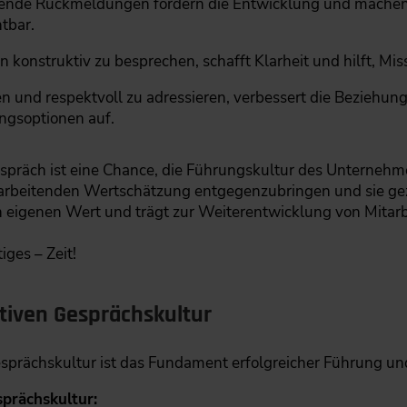
nde Rückmeldungen fördern die Entwicklung und machen 
tbar.
 konstruktiv zu besprechen, schafft Klarheit und hilft, M
en und respektvoll zu adressieren, verbessert die Beziehung
ngsoptionen auf.
räch ist eine Chance, die Führungskultur des Unternehmen
tarbeitenden Wertschätzung entgegenzubringen und sie gezi
n eigenen Wert und trägt zur Weiterentwicklung von Mita
ges – Zeit!
tiven Gesprächskultur
sprächskultur ist das Fundament erfolgreicher Führung u
sprächskultur: