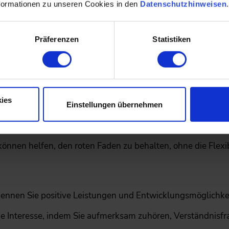
formationen zu unseren Cookies in den
Datenschutzhinweisen
n.
ie Ihre Mitarbeitenden, ihre Leistungen, Erfolge und Herau
Präferenzen
Statistiken
m Vorfeld, was Sie mit dem Gespräch erreichen wollen. Fol
ele führen zum Erfolg.
ies
Einstellungen übernehmen
beitendengespräch ist kein Monolog, sondern ein Austausc
.
können helfen, den roten Faden zu behalten, ohne die Flexi
nnen Sie positive Leistungen und Entwicklungsmöglichkei
ie Interesse, indem Sie aufmerksam zuhören, Verständnisfr