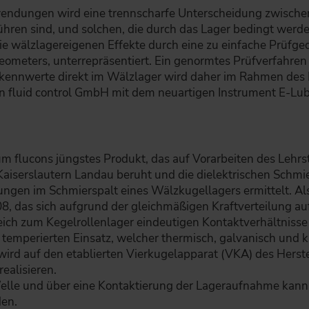
endungen wird eine trennscharfe Unterscheidung zwischen
ühren sind, und solchen, die durch das Lager bedingt wer
e wälzlagereigenen Effekte durch eine zu einfache Prüfgeo
ometers, unterrepräsentiert. Ein genormtes Prüfverfahren 
zkennwerte direkt im Wälzlager wird daher im Rahmen d
 fluid control GmbH mit dem neuartigen Instrument E-Lub 
?
um flucons jüngstes Produkt, das auf Vorarbeiten des Leh
iserslautern Landau beruht und die dielektrischen Schmie
en im Schmierspalt eines Wälzkugellagers ermittelt. Als 
8, das sich aufgrund der gleichmäßigen Kraftverteilung auf
ich zum Kegelrollenlager eindeutigen Kontaktverhältnisse
 temperierten Einsatz, welcher thermisch, galvanisch und k
ird auf den etablierten Vierkugelapparat (VKA) des Herst
realisieren.
Welle und über eine Kontaktierung der Lageraufnahme kann
den.