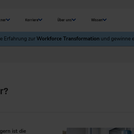
tner
Karriere
Über uns
Wissen
ne Erfahrung zur
Workforce Transformation
und gewinne e
r?
ern ist die