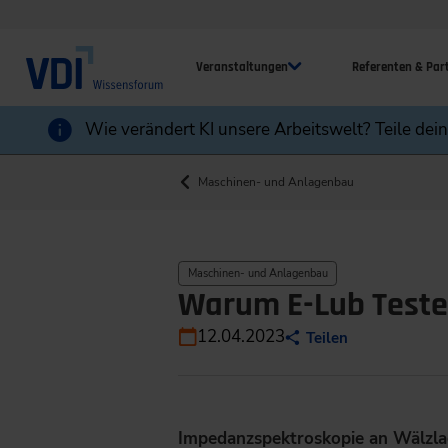
Veranstaltungen
Referenten & Par
Wie verändert KI unsere Arbeitswelt? Teile dei
Maschinen- und Anlagenbau
Maschinen- und Anlagenbau
Warum E-Lub Teste
12.04.2023
Teilen
Impedanzspektroskopie an Wälzlag