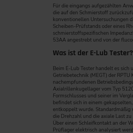
Für die eingangs aufgezählten Anw
die auf den Schmierstoff zurückzuf
konventionellen Untersuchungen di
Scheiben-Prüfstands oder eines Rhe
schmierstoffspezifischen Impedan
53AA angestrebt und von der flucon
Was ist der E-Lub Tester
Beim E-Lub Tester handelt es sich 
Getriebetechnik (MEGT) der RPTU Ka
nachempfundenen Betriebsbedingung
Axialrillenkugellager vom Typ 5120
Formschlusses und seiner im Vergle
befindet sich in einem gekapselten,
entkoppelt wurde. Standardmäßig w
die Drehzahl und die axiale Last zu 
Über einen Schleifkontakt an der 
Prüflager elektrisch analysiert wer