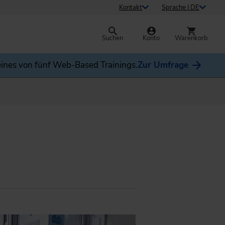
Kontakt
Sprache | DE
Suchen
Konto
Warenkorb
ines von fünf Web-Based Trainings.
Zur Umfrage