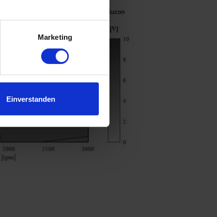
.
N; Drehzahl: 1.000 min-1), Quelle: flucon
Marketing
Einverstanden