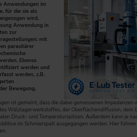
rte Anwendungen im
 für die sie als
angezogen wird.
essung Anwendung in
ten zur
ragestellungen: mit
en parasitärer
ochemische
 werden. Ebenso
tifiziert werden und
rfasst werden, z.B.
gerten
ender Bewegung.
en ist gemeint, dass die dabei gemessenen Impedanzen 
n des Wälzlagerwerkstoffes, der Oberflächendiffusion, dem 
kalen Druck- und Temperaturspitzen. Außerdem kann je nac
Additive im Schmierspalt ausgegangen werden. Hier führen
en.