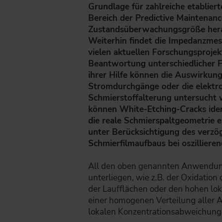
Grundlage für zahlreiche etablie
Bereich der Predictive Maintenance,
Zustandsüberwachungsgröße her
Weiterhin findet die Impedanzm
vielen aktuellen Forschungsprojek
Beantwortung unterschiedlicher F
ihrer Hilfe können die Auswirkung
Stromdurchgänge oder die elektr
Schmierstoffalterung untersucht
können White-Etching-Cracks iden
die reale Schmierspaltgeometrie e
unter Berücksichtigung des verzö
Schmierfilmaufbaus bei oszillier
All den oben genannten Anwendung
unterliegen, wie z.B. der Oxidatio
der Laufflächen oder den hohen lo
einer homogenen Verteilung aller 
lokalen Konzentrationsabweichung