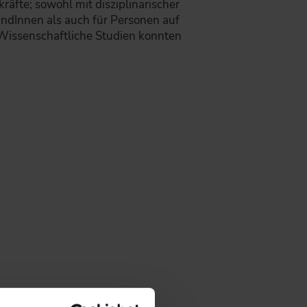
äfte; sowohl mit disziplinarischer
ändInnen als auch für Personen auf
 Wissenschaftliche Studien konnten