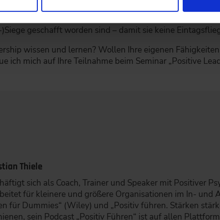
rn: Besonders ehrgeizige Menschen sehen leicht die Defizite
 so durch. Eine positive Führungskraft macht Erreichtes sic
Siege geschafft worden sind – damit sie keine Eintagsflie
ership wissen und lernen? Wollen Ihre eigenen Fähigkeiten 
e ich mich auf Ihre Teilnahme beim Seminar „Positive Lea
stian Thiele
häftigt sich als Coach, Trainer und Speaker mit Positiver P
rbeitet für kleinere und größere Organisationen im In- und 
en für Dummies“ (Wiley) und „Positiv führen. Stärken stär
hienen, sein Podcast „Positiv Führen“ ist auf allen Plattfo