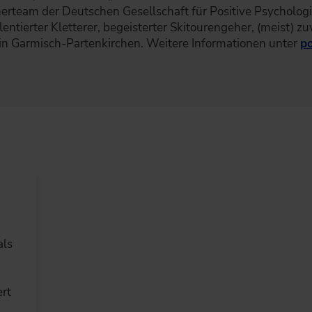
nerteam der Deutschen Gesellschaft für Positive Psychologie
lentierter Kletterer, begeisterter Skitourengeher, (meist) z
 in Garmisch-Partenkirchen. Weitere Informationen unter
po
als
ert