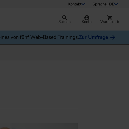
Kontakt
Sprache | DE
Suchen
Konto
Warenkorb
ines von fünf Web-Based Trainings.
Zur Umfrage