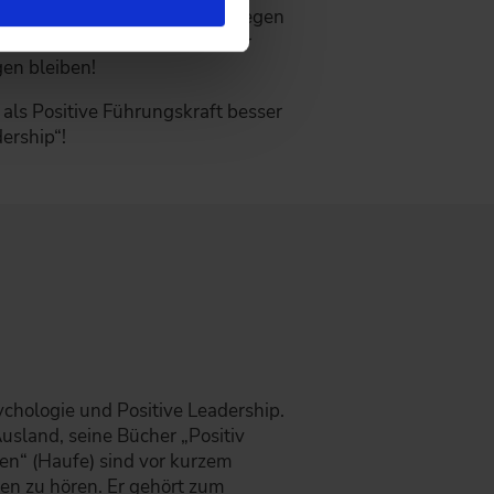
, Mängel, Fehler – Erfolge hingegen
ht- und erlebbar, fragt genauer
gen bleiben!
als Positive Führungskraft besser
dership“!
sychologie und Positive Leadership.
Ausland, seine Bücher „Positiv
ken“ (Haufe) sind vor kurzem
rmen zu hören. Er gehört zum