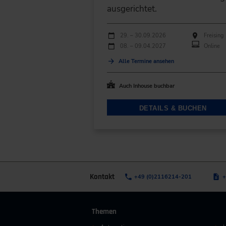
ausgerichtet.
Durchführungen
Veranstaltungsdatum
Veranstaltungsort
29. – 30.09.2026
Freising
08. – 09.04.2027
Online
Alle Termine ansehen
Auch Inhouse buchbar
DETAILS & BUCHEN
Kontakt
+49 (0)2116214-201
+
Themen