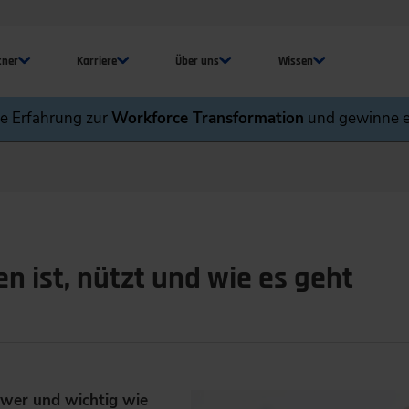
tner
Karriere
Über uns
Wissen
ne Erfahrung zur
Workforce Transformation
und gewinne e
n ist, nützt und wie es geht
hwer und wichtig wie