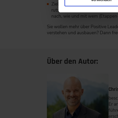
Ziele aufstellen, erreichen, feie
rutschen uns in der Arbeit häufig
nach, wie und mit wem (Etappen-)
Sie wollen mehr über Positive Lead
verstehen und ausbauen? Dann freu
Über den Autor:
Chri
besc
Er a
führ
ersc