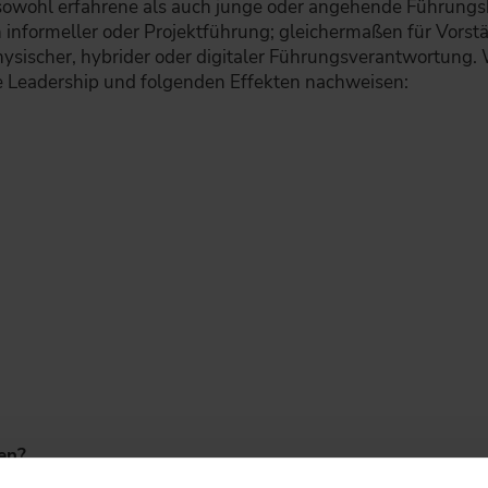
r sowohl erfahrene als auch junge oder angehende Führungskr
informeller oder Projektführung; gleichermaßen für Vorst
physischer, hybrider oder digitaler Führungsverantwortung.
Leadership und folgenden Effekten nachweisen:
hen?