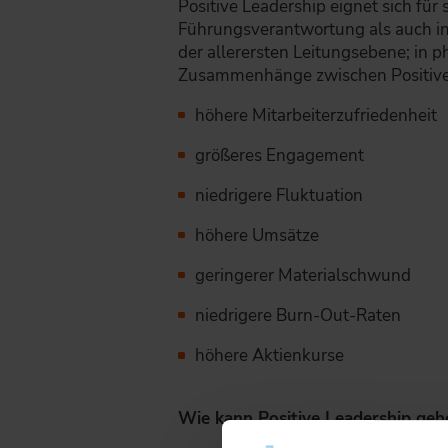
Positive Leadership eignet sich fü
Führungsverantwortung als auch in 
der allerersten Leitungsebene; in 
Zusammenhänge zwischen Positive 
höhere Mitarbeiterzufriedenheit
größeres Engagement
niedrigere Fluktuation
höhere Umsätze
geringerer Materialschwund
niedrigere Burn-Out-Raten
höhere Aktienkurse
Wie kann Positive Leadership ge