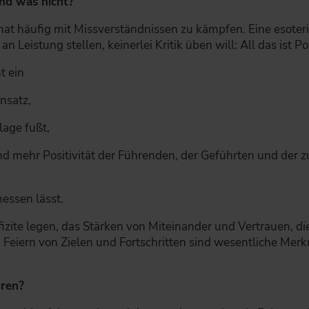
und was nicht?
at häufig mit Missverständnissen zu kämpfen. Eine esoteris
n Leistung stellen, keinerlei Kritik üben will: All das ist Po
t ein
nsatz,
lage fußt,
nd mehr Positivität der Führenden, der Geführten und der 
messen lässt.
izite legen, das Stärken von Miteinander und Vertrauen, di
 Feiern von Zielen und Fortschritten sind wesentliche Mer
hren?