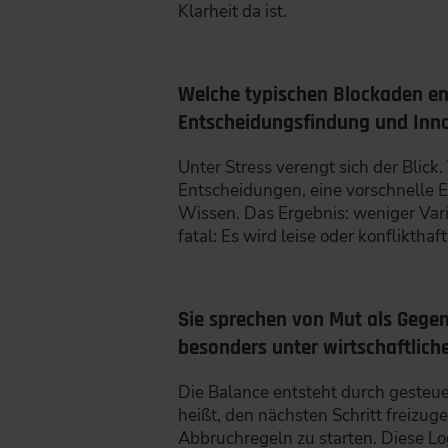
Klarheit da ist.
Welche typischen Blockaden ent
Entscheidungsfindung und Inno
Unter Stress verengt sich der Blic
Entscheidungen, eine vorschnelle 
Wissen. Das Ergebnis: weniger Vari
fatal: Es wird leise oder konfliktha
Sie sprechen von Mut als Gegen
besonders unter wirtschaftlic
Die Balance entsteht durch gesteu
heißt, den nächsten Schritt freizug
Abbruchregeln zu starten. Diese Log