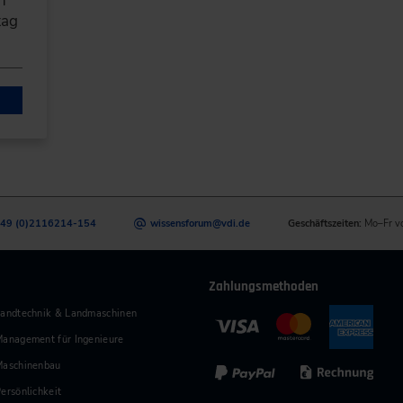
n
tag
49 (0)2116214-154
wissensforum
@
vdi.de
Geschäftszeiten:
Mo–Fr v
Zahlungsmethoden
andtechnik & Landmaschinen
anagement für Ingenieure
Maschinenbau
ersönlichkeit