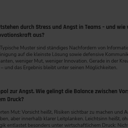
stehen durch Stress und Angst in Teams – und wie w
vationskraft aus?
k. Typische Muster sind ständiges Nachfordern von Informat
Einigung auf die kleinste Lösung sowie defensive Kommuni
anten, weniger Mut, weniger Innovation. Gerade in der Kre
ft – und das Ergebnis bleibt unter seinen Möglichkeiten.
pol zur Angst. Wie gelingt die Balance zwischen Vors
hem Druck?
erten Mut: Vorsicht heißt, Risiken sichtbar zu machen un
eben, aber innerhalb klarer Leitplanken. Leichtsinn heißt, 
ik entlastet besonders unter wirtschaftlichem Druck: Nicht