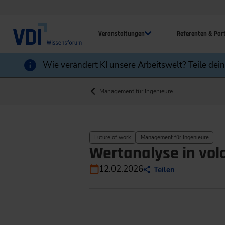
Veranstaltungen
Referenten & Par
Wie verändert KI unsere Arbeitswelt? Teile dei
Management für Ingenieure
Future of work
Management für Ingenieure
Wertanalyse in vol
12.02.2026
Teilen