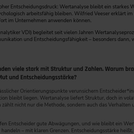
hoher Entscheidungsdruck: Wertanalyse bleibt ein starkes
ologisch arbeitsfähig bleiben. Wilfried Veeser erklärt im 
ofort im Unternehmen anwenden können.
analytiker VDI) begleitet seit vielen Jahren Wertanalyseproz
nikation und Entscheidungsfähigkeit – besonders dann, 
nden viele stark mit Struktur und Zahlen. Warum bra
 Mut und Entscheidungsstärke?
ässlicher Orientierungspunkte verunsichern Entscheider*inn
ion bleibt liegen. Wertanalyse liefert Struktur, doch in vo
n zählt nicht nur die Methode, sondern auch das Verhalten 
effen Entscheider gute Abwägungen, und wie bleibt ein W
zu handeln – mit klaren Grenzen. Entscheidungsstärke heißt