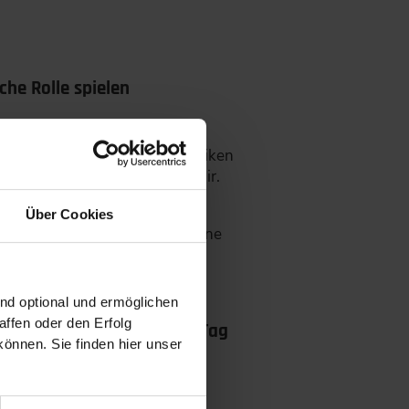
he Rolle spielen
kret heißt das: Ideen und Risiken
 konsequent und persönlich fair.
Über Cookies
 und signalisieren, dass offene
n.
ind optional und ermöglichen
ffen oder den Erfolg
e sollen sie am nächsten Tag
önnen. Sie finden hier unser
.