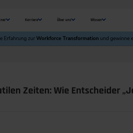
tner
Karriere
Über uns
Wissen
ne Erfahrung zur
Workforce Transformation
und gewinne e
atilen Zeiten: Wie Entscheider „