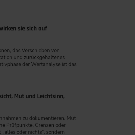
irken sie sich auf
ionen, das Verschieben von
kation und zurückgehaltenes
ativphase der Wertanalyse ist das
icht, Mut und Leichtsinn,
d Annahmen zu dokumentieren. Mut
ohne Prüfpunkte, Grenzen oder
 „alles oder nichts“, sondern