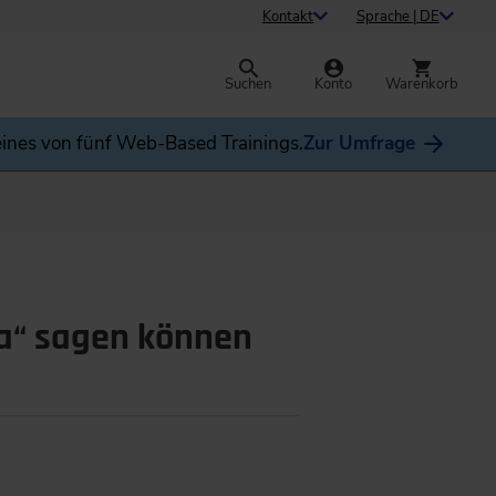
Kontakt
Sprache | DE
Suchen
Konto
Warenkorb
ines von fünf Web-Based Trainings.
Zur Umfrage
Ja“ sagen können