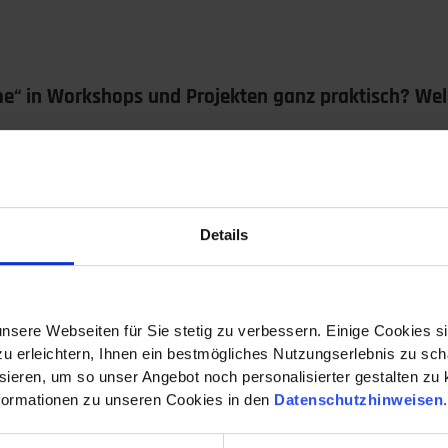
e“ in Workshops und Projekten ganz praktisch? Welc
fühlkonzept, sondern eine Qualitätsvoraussetzung. Ganz kon
Es gibt klare Gesprächsregeln. Die Moderation ist fachlich
n, dann bewerten.
Details
n
:
Sie geben Rückendeckung, schützen vor politischem Druck
Wissen und Ideen gebündelt in die Entscheidungsfindung ei
nsere Webseiten für Sie stetig zu verbessern. Einige Cookies s
 erleichtern, Ihnen ein bestmögliches Nutzungserlebnis zu scha
i Dinge mitnehmen: Welche Tools oder Erkenntniss
ieren, um so unser Angebot noch personalisierter gestalten zu k
den können?
formationen zu unseren Cookies in den
Datenschutzhinweisen
tsreif