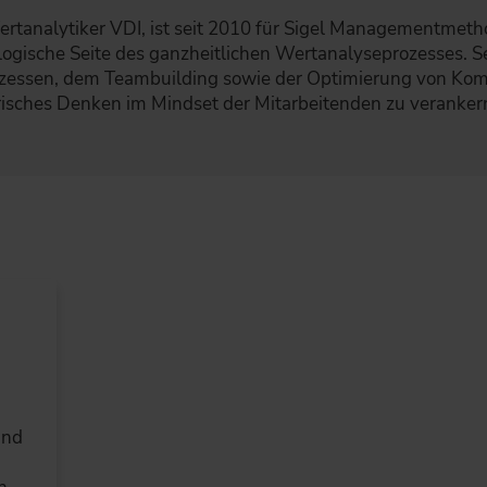
ertanalytiker VDI, ist seit 2010 für Sigel Managementmetho
ologische Seite des ganzheitlichen Wertanalyseprozesses. S
essen, dem Teambuilding sowie der Optimierung von Komm
risches Denken im Mindset der Mitarbeitenden zu verankern 
und