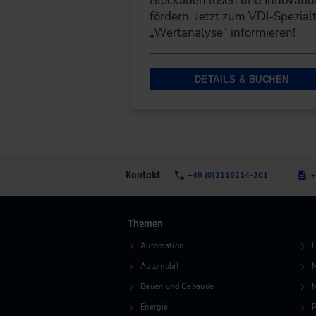
Blockaden lösen und Innovatio
fördern. Jetzt zum VDI-Spezial
„Wertanalyse“ informieren!
DETAILS & BUCHEN
Kontakt
+49 (0)2116214-201
+
Themen
Automation
L
Automobil
M
Bauen und Gebäude
Energie
P