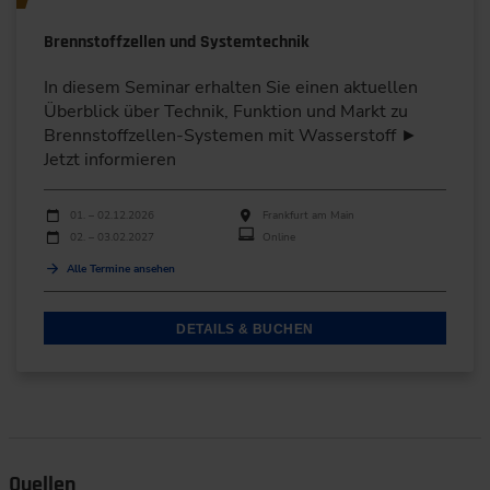
Brennstoffzellen und Systemtechnik
In diesem Seminar erhalten Sie einen aktuellen
Überblick über Technik, Funktion und Markt zu
Brennstoffzellen-Systemen mit Wasserstoff ►
Jetzt informieren
Durchführungen
Veranstaltungsdatum
Veranstaltungsort
01. – 02.12.2026
Frankfurt am Main
02. – 03.02.2027
Online
Alle Termine ansehen
DETAILS & BUCHEN
Quellen