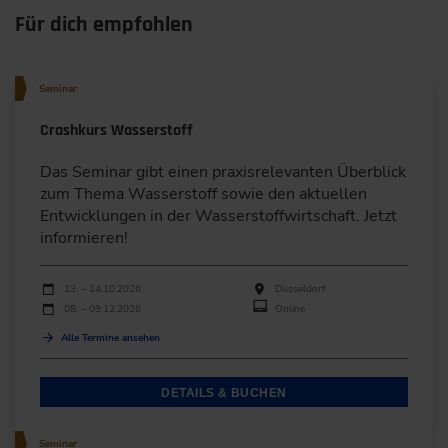
Für dich empfohlen
Seminar
Crashkurs Wasserstoff
Das Seminar gibt einen praxisrelevanten Überblick
zum Thema Wasserstoff sowie den aktuellen
Entwicklungen in der Wasserstoffwirtschaft. Jetzt
informieren!
Durchführungen
Veranstaltungsdatum
Veranstaltungsort
13. – 14.10.2026
Düsseldorf
08. – 09.12.2026
Online
Alle Termine ansehen
DETAILS & BUCHEN
Seminar