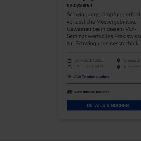
analysieren
Schwingungsdämpfung erford
verlässliche Messergebnisse.
Gewinnen Sie in diesem VDI-
Seminar wertvolles Praxiswiss
zur Schwingungsmesstechnik.
Durchführungen
Veranstaltungsdatum
Veranstaltungsort
27. – 28.10.2026
Offenbach
17. – 18.02.2027
Nürnberg
Alle Termine ansehen
Auch Inhouse buchbar
DETAILS & BUCHEN