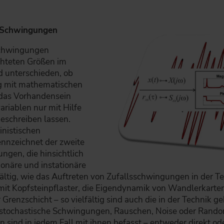
n Schwingungen
Schwingungen
chteten Größen im
d unterschieden, ob
ig mit mathematischen
 das Vorhandensein
ariablen nur mit Hilfe
eschreiben lassen.
inistischen
nnzeichnet der zweite
ngen, die hinsichtlich
ionäre und instationäre
fältig, wie das Auftreten von Zufallsschwingungen in der Te
t Kopfsteinpflaster, die Eigendynamik von Wandlerkarten 
Grenzschicht – so vielfältig sind auch die in der Technik 
 stochastische Schwingungen, Rauschen, Noise oder Rando
en sind in jedem Fall mit ihnen befasst – entweder direkt o