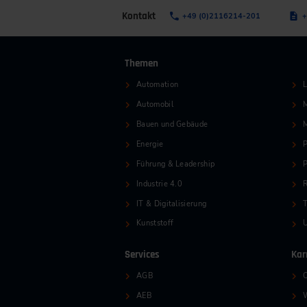
Kontakt
+49 (0)2116214-201
+
Themen
Automation
L
Automobil
M
Bauen und Gebäude
Energie
P
Führung & Leadership
P
Industrie 4.0
R
IT & Digitalisierung
T
Kunststoff
Services
Kar
AGB
O
AEB
W