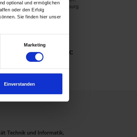
ind optional und ermöglichen
ik und Informatik der HAW Hamburg
ffen oder den Erfolg
önnen. Sie finden hier unser
.
Marketing
d Schwingungstechnik:
Einverstanden
ät Technik und Informatik,