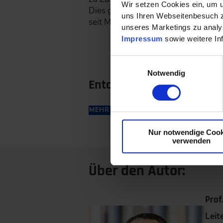
Wir setzen Cookies ein, um u
Dies gilt beispielsweise für Kurse
uns Ihren Webseitenbesuch zu
seit März 2012 im Studiengang Me
unseres Marketings zu analys
Impressum
sowie weitere In
Einwilligungsauswahl
Notwendig
Entdecke unsere Weiterb
MEHR ERFAHREN
Nur notwendige Cook
verwenden
Über den Autor:
Prof
Leit