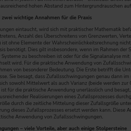
en ausreichend hohen Abstand zum Hintergrundrauschen a
d zwei wichtige Annahmen für die Praxis
ungen eintaucht, wird sich mit praktischer Mathematik bef
ftretens, Anzahl des Überschreitens von Grenzwerten, Vert
n) ist ohne Elemente der Wahrscheinlichkeitsrechnung nic
ysis benötigt. Dies gilt insbesondere, wenn im Rahmen der
Systeme zu beschreiben ist oder für die Signalanalyse mit 
chselt wird. Für die praktische Anwendung von Zufallssch
men von besonderer Bedeutung. Die Erste betrifft die Un
zesse. Sie besagt, dass Zufallsschwingungen genau dann im
sich sowohl Mittelwert als auch Varianz (beide werden zur
ist für die praktische Anwendung unerlässlich und besagt, 
usreichender Realisierungen eines Zufallsprozesses durch
röße durch die zeitliche Mittelung dieser Zufallsgröße unt
erung dieses Zufallsprozesses ersetzt werden kann. Diese
raktische Anwendung von Zufallsschwingungen.
ungen – viele Vorteile, aber auch einige Stolpersteine