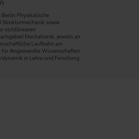
W)
 Berlin Physikalische
d Strukturmechanik sowie
r nichtlinearen
achgebiet Mechatronik, jeweils an
senschaftliche Laufbahn am
e für Angewandte Wissenschaften
turdynamik in Lehre und Forschung