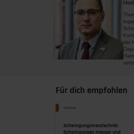
Hoc
Thom
Inge
Schw
Kont
der 
Depa
Hamb
vertr
Für dich empfohlen
Seminar
Schwingungsmesstechnik:
Schwingungen messen und