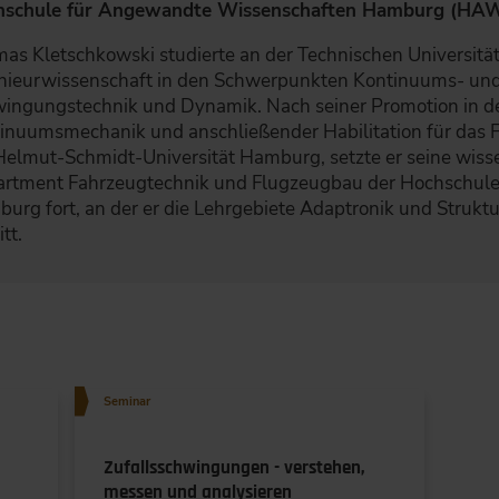
hschule für Angewandte Wissenschaften Hamburg (HA
as Kletschkowski studierte an der Technischen Universität
nieurwissenschaft in den Schwerpunkten Kontinuums- un
ingungstechnik und Dynamik. Nach seiner Promotion in de
inuumsmechanik und anschließender Habilitation für das F
Helmut-Schmidt-Universität Hamburg, setzte er seine wis
rtment Fahrzeugtechnik und Flugzeugbau der Hochschul
urg fort, an der er die Lehrgebiete Adaptronik und Struk
itt.
Seminar
Zufallsschwingungen - verstehen,
messen und analysieren