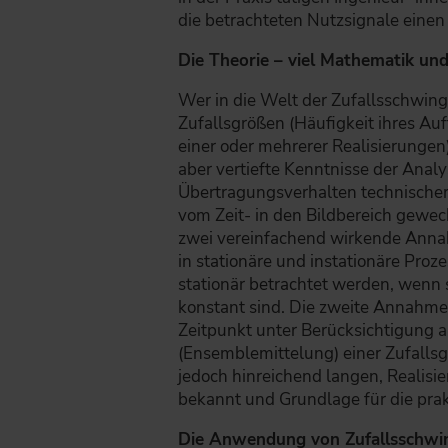
die betrachteten Nutzsignale ein
Die Theorie – viel Mathematik un
Wer in die Welt der Zufallsschwing
Zufallsgrößen (Häufigkeit ihres Au
einer oder mehrerer Realisierunge
aber vertiefte Kenntnisse der Anal
Übertragungsverhalten technischer 
vom Zeit- in den Bildbereich gewe
zwei vereinfachend wirkende Annah
in stationäre und instationäre Pro
stationär betrachtet werden, wenn 
konstant sind. Die zweite Annahme 
Zeitpunkt unter Berücksichtigung a
(Ensemblemittelung) einer Zufallsg
jedoch hinreichend langen, Realisi
bekannt und Grundlage für die p
Die Anwendung von Zufallsschwing