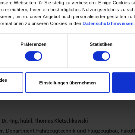
nsere Webseiten für Sie stetig zu verbessern. Einige Cookies s
 zur aktiven Lärmminderung, die an der Fakultät für Techn
 erleichtern, Ihnen ein bestmögliches Nutzungserlebnis zu scha
chatronik (B.Sc.) angeboten werden.
ieren, um so unser Angebot noch personalisierter gestalten zu k
formationen zu unseren Cookies in den
Datenschutzhinweisen
Präferenzen
Statistiken
ildungsangebote im Bereich Antriebs- un
ies
Einstellungen übernehmen
. Dr.-Ing. habil. Thomas Kletschkowski
er, Department Fahrzeugtechnik und Flugzeugbau, Fakult