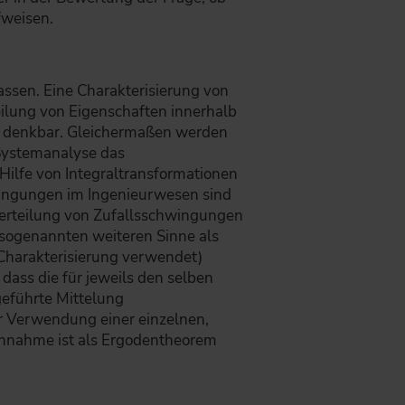
ufweisen.
assen. Eine Charakterisierung von
eilung von Eigenschaften innerhalb
ht denkbar. Gleichermaßen werden
 Systemanalyse das
Hilfe von Integraltransformationen
wingungen im Ingenieurwesen sind
terteilung von Zufallsschwingungen
 sogenannten weiteren Sinne als
 Charakterisierung verwendet)
dass die für jeweils den selben
geführte Mittelung
er Verwendung einer einzelnen,
 Annahme ist als Ergodentheorem