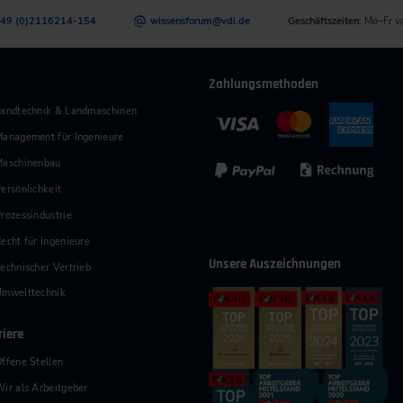
49 (0)2116214-154
wissensforum
@
vdi.de
Geschäftszeiten:
Mo–Fr v
Zahlungsmethoden
andtechnik & Landmaschinen
anagement für Ingenieure
Maschinenbau
ersönlichkeit
rozessindustrie
echt für Ingenieure
Unsere Auszeichnungen
echnischer Vertrieb
Umwelttechnik
riere
ffene Stellen
ir als Arbeitgeber