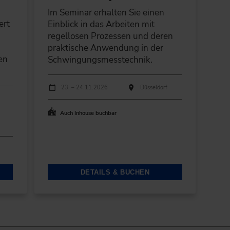
Im Seminar erhalten Sie einen
ert
Einblick in das Arbeiten mit
regellosen Prozessen und deren
praktische Anwendung in der
en
Schwingungsmesstechnik.
Durchführungen
Veranstaltungsdatum
Veranstaltungsort
23. – 24.11.2026
Düsseldorf
Auch Inhouse buchbar
DETAILS & BUCHEN