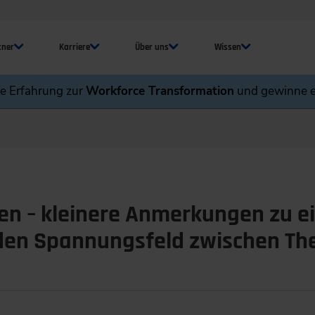
tner
Karriere
Über uns
Wissen
ne Erfahrung zur
Workforce Transformation
und gewinne e
en – kleinere Anmerkungen zu 
den Spannungsfeld zwischen The