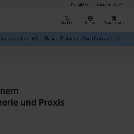
Kontakt
Sprache | DE
Suchen
Konto
Warenkorb
ines von fünf Web-Based Trainings.
Zur Umfrage
einem
orie und Praxis