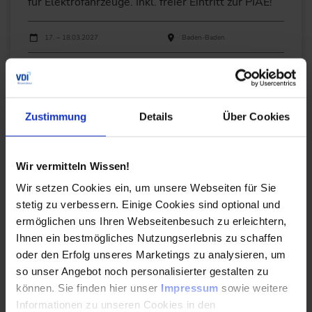
für Elektrofahrzeuge. Inkl. freier Eintritt zur PIAE!
Durchführungen
Veranstaltungsdatum
Veranstaltungsort
17. – 18.03.2027
Baden-Baden
DETAILS & BUCHEN
Zustimmung
Details
Über Cookies
Das NextGen Programm
Wir vermitteln Wissen!
Wir setzen Cookies ein, um unsere Webseiten für Sie
Dieses exklusive Side-Event richtet sich speziell an
stetig zu verbessern. Einige Cookies sind optional und
Young Professionals, die auf ihrem Weg zur nächsten
ermöglichen uns Ihren Webseitenbesuch zu erleichtern,
Führungsebene begleitet und unterstützt werden sollen.
Ihnen ein bestmögliches Nutzungserlebnis zu schaffen
Wir möchten damit zukünftige
oder den Erfolg unseres Marketings zu analysieren, um
Entscheidungsträger*innen fördern und ihnen die
so unser Angebot noch personalisierter gestalten zu
Möglichkeit bieten schon heute das Netzwerk für morgen
können. Sie finden hier unser
Impressum
sowie weitere
zu bilden.
Informationen zu unseren Cookies in den