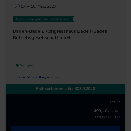
17. – 18. März 2027
Frühbucherpreis bis 30.09.2026
Baden-Baden, Kongresshaus Baden-Baden
Betriebsgesellschaft mbH
Verfügbar
Infos zum Veranstaltungsort
Augustaplatz 10
Frühbucherpreis bis 30.09.2026
76530 Baden-Baden
Deutschland
1.690,– €
+49 7221/304-0
1.490,– €
zzgl. Ust.
zur Website
1.773,10 €
inkl. Ust. *