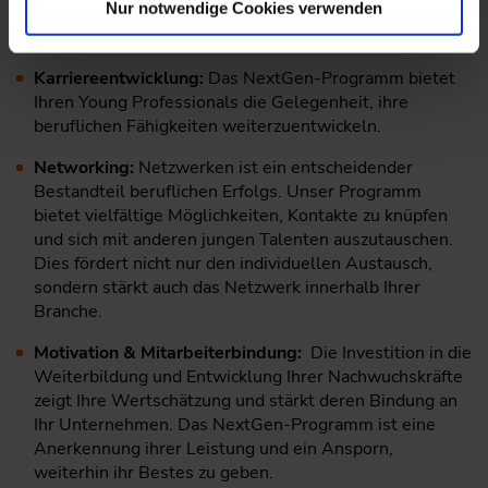
Nur notwendige Cookies verwenden
Darum sollten Sie am NextGen Programm teilnehmen:
Karriereentwicklung:
Das NextGen-Programm bietet
Ihren Young Professionals die Gelegenheit, ihre
beruflichen Fähigkeiten weiterzuentwickeln.
Networking:
Netzwerken ist ein entscheidender
Bestandteil beruflichen Erfolgs. Unser Programm
bietet vielfältige Möglichkeiten, Kontakte zu knüpfen
und sich mit anderen jungen Talenten auszutauschen.
Dies fördert nicht nur den individuellen Austausch,
sondern stärkt auch das Netzwerk innerhalb Ihrer
Branche.
Motivation & Mitarbeiterbindung:
Die Investition in die
Weiterbildung und Entwicklung Ihrer Nachwuchskräfte
zeigt Ihre Wertschätzung und stärkt deren Bindung an
Ihr Unternehmen. Das NextGen-Programm ist eine
Anerkennung ihrer Leistung und ein Ansporn,
weiterhin ihr Bestes zu geben.