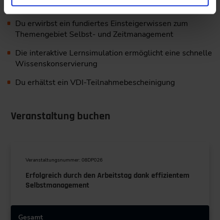
Du erwirbst ein fundiertes Einsteigerwissen zum
Themengebiet Selbst- und Zeitmanagement
Die interaktive Lernsimulation ermöglicht eine schnelle
Wissenskonservierung
Du erhältst ein VDI-Teilnahmebescheinigung
Veranstaltung buchen
Veranstaltungsnummer: 08DP026
Erfolgreich durch den Arbeitstag dank effizientem
Selbstmanagement
Gesamt