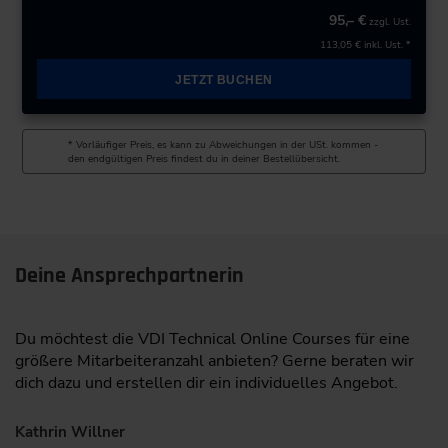
95,– €
zzgl. Ust.
113,05 €
inkl. Ust. *
JETZT BUCHEN
* Vorläufiger Preis, es kann zu Abweichungen in der USt. kommen -
den endgültigen Preis findest du in deiner Bestellübersicht.
Deine Ansprechpartnerin
Du möchtest die VDI Technical Online Courses für eine
größere Mitarbeiteranzahl anbieten? Gerne beraten wir
dich dazu und erstellen dir ein individuelles Angebot.
Kathrin Willner