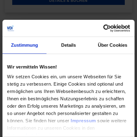
DETAILS & BUCHEN
Digitales Produkt
Stress vermeiden durch effektive Selbstorganisation
Zustimmung
Details
Über Cookies
Sie fühlen sich gestresst? Im Online-Training
lernen Sie, wie Sie mit Hilfe eines verbesserten
Wir vermitteln Wissen!
Zeit- und Selbstmanagements Stress vermeiden
können.
Wir setzen Cookies ein, um unsere Webseiten für Sie
stetig zu verbessern. Einige Cookies sind optional und
ermöglichen uns Ihren Webseitenbesuch zu erleichtern,
DETAILS & BUCHEN
Ihnen ein bestmögliches Nutzungserlebnis zu schaffen
oder den Erfolg unseres Marketings zu analysieren, um
so unser Angebot noch personalisierter gestalten zu
Digitales Produkt
können. Sie finden hier unser
Impressum
sowie weitere
Resilientes Empowerment
Informationen zu unseren Cookies in den
Datenschutzhinweisen
.