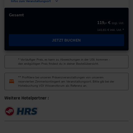
Infos zum Veranstaltungsort
Deutschland
Gesamt
119,– €
zzgl. Ust.
+49 211/6214-201
141,61 €
inkl. Ust. *
JETZT BUCHEN
* Vorläufiger Preis, es kann zu Abweichungen in der USt. kommen -
den endgültigen Preis findest du in deiner Bestellübersicht.
** Profitiere bei unseren Präsenzveranstaltungen von unserem
reservierten Zimmerkontingent am Veranstaltungsort. Bitte gib bei der
Hotelbuchung VDI Wissensforum als Referenz an.
Weitere Hotelpartner :