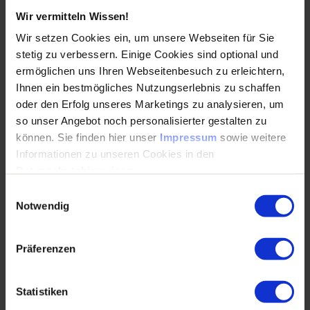
Zielgruppe
Wir vermitteln Wissen!
Wir setzen Cookies ein, um unsere Webseiten für Sie
Dieser Deep Dive richtet sich an Verantwortliche und
stetig zu verbessern. Einige Cookies sind optional und
Anwender*innen in der Automobilindustrie,
ermöglichen uns Ihren Webseitenbesuch zu erleichtern,
insbesondere aus den Bereichen IMDS,
Ihnen ein bestmögliches Nutzungserlebnis zu schaffen
Qualitätsmanagement, Konstruktion, Werkstofflabor,
oder den Erfolg unseres Marketings zu analysieren, um
Umweltmanagement und LCA. Er ist konzipiert für alle,
so unser Angebot noch personalisierter gestalten zu
die ihr Fachwissen zum Product Carbon Footprint (PCF)
können. Sie finden hier unser
Impressum
sowie weitere
vertiefen müssen, um regulatorische Anforderungen zu
Informationen zu unseren Cookies in den
erfüllen.
Datenschutzhinweisen
.
Einwilligungsauswahl
Notwendig
Dein PCF-Experte
Präferenzen
Patrick Fischer Riegert
ist Spezialist für Product
Compliance und Umweltkonformität mit Fokus auf die
Statistiken
Automobilindustrie. Als Product Compliance Expert bei