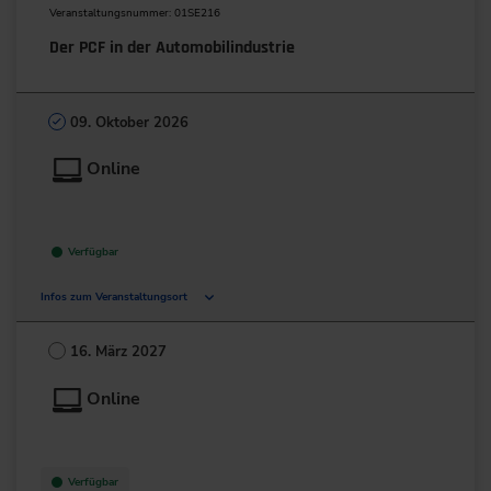
Veranstaltungsnummer: 01SE216
Der PCF in der Automobilindustrie
09. Oktober 2026
Online
Verfügbar
Infos zum Veranstaltungsort
Deutschland
16. März 2027
+49 211/6214-201
Online
Verfügbar