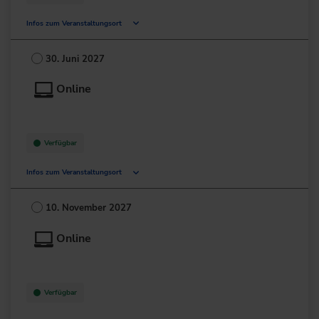
Infos zum Veranstaltungsort
Deutschland
30. Juni 2027
+49 211/6214-201
Online
Verfügbar
Infos zum Veranstaltungsort
Deutschland
10. November 2027
+49 211/6214-201
Online
Verfügbar