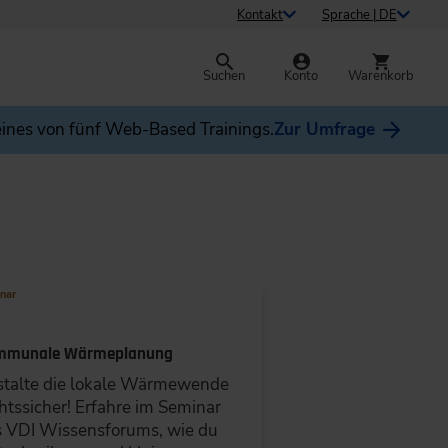
Kontakt
Sprache | DE
Suchen
Konto
Warenkorb
ines von fünf Web-Based Trainings.
Zur Umfrage
nar
mmunale Wärmeplanung
stalte die lokale Wärmewende
htssicher! Erfahre im Seminar
 VDI Wissensforums, wie du