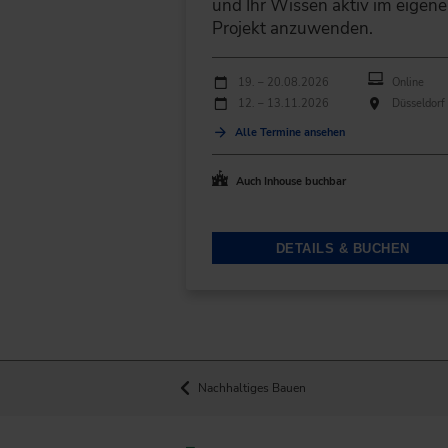
und Ihr Wissen aktiv im eigen
Projekt anzuwenden.
Durchführungen
Veranstaltungsdatum
Veranstaltungsort
19. – 20.08.2026
Online
12. – 13.11.2026
Düsseldorf
Alle Termine ansehen
Auch Inhouse buchbar
DETAILS & BUCHEN
Nachhaltiges Bauen