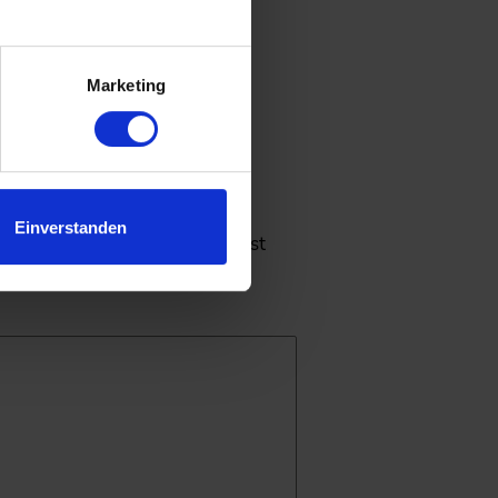
.
ansätze.
Marketing
Einverstanden
faden im Praxischeck“ befasst