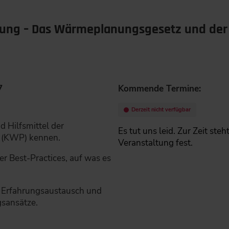
g – Das Wärmeplanungsgesetz und der 
7
Kommende Termine:
Derzeit nicht verfügbar
d Hilfsmittel der
Es tut uns leid. Zur Zeit ste
(KWP) kennen.
Veranstaltung fest.
er Best-Practices, auf was es
en Erfahrungsaustausch und
sansätze.