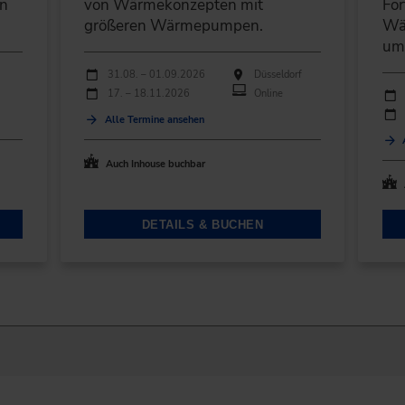
en
von Wärmekonzepten mit
For
größeren Wärmepumpen.
Wä
ums
Durchführungen
Veranstaltungsdatum
Veranstaltungsort
31.08. – 01.09.2026
Düsseldorf
Durc
17. – 18.11.2026
Online
Ver
Alle Termine ansehen
Auch Inhouse buchbar
DETAILS & BUCHEN