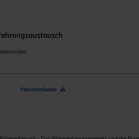
rfahrungsaustausch
ilnehmenden
Herunterladen
Wärmeplanung – Das Wärmeplanungsgesetz und der Bunde