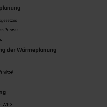
eplanung
sgesetzes
es Bundes
es
llung der Wärmeplanung
smittel
ung
ach WPG