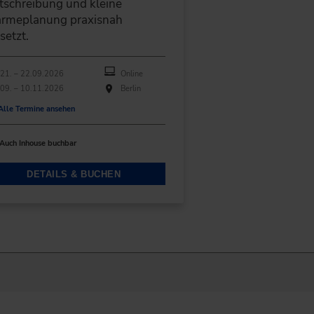
tschreibung und kleine
rmeplanung praxisnah
etzt.
hführungen
anstaltungsdatum
Veranstaltungsort
21. – 22.09.2026
Online
09. – 10.11.2026
Berlin
Alle Termine ansehen
Auch Inhouse buchbar
DETAILS & BUCHEN