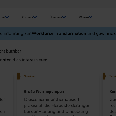
tner
Karriere
Über uns
Wissen
ne Erfahrung zur
Workforce Transformation
und gewinne e
cht buchbar
nten dich interessieren.
Seminar
Semi
Große Wärmepumpen
Ko
der
Dieses Seminar thematisiert
Ge
praxisnah die Herausforderungen
rec
hen
bei der Planung und Umsetzung
des