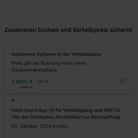
12:40
Mittagspause
Zusammen buchen und Vorteilspreis sichern!
13:40
Autonome Systeme in der Verteidigung
Plattformschutz mittels Akustiksensoren
Akustiksensoren als Enabler für autonome
Preis gilt bei Buchung mind. einer
Plattformen
Zusatzveranstaltung
Bedrohungen früher erkennen: Drohnen,
1.690,– €
zzgl. Ust.
Beschuss und weitere Gefahren
1.790,– €
Stand der Technik, Forschung und
Anwendungspotenziale
Next-Gen Edge-KI für Verteidigung und KRITIS:
Von der Hardware-Architektur zur Beschaffung
Chancen und Herausforderungen für Detektion,
Aufklärung und Plattformschutz
01. Oktober 2026 in Köln
Dr. Marc Oispuu
, Forschungsgruppenleiter,