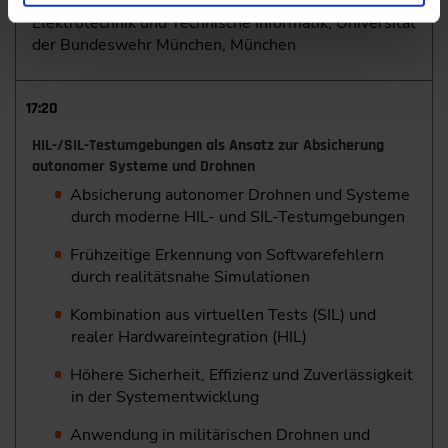
Embedded Systems an der Fakultät für
Elektrotechnik und Technische Informatik, Universität
der Bundeswehr München, München
17:20
HIL-/SIL-Testumgebungen als Ansatz zur Absicherung
autonomer Systeme und Drohnen
Absicherung autonomer Drohnen und Systeme
durch moderne HIL- und SIL-Testumgebungen
Frühzeitige Erkennung von Softwarefehlern
durch realitätsnahe Simulationen
Kombination aus virtuellen Tests (SIL) und
realer Hardwareintegration (HIL)
Höhere Sicherheit, Effizienz und Zuverlässigkeit
in der Systementwicklung
Anwendung in militärischen Drohnen und