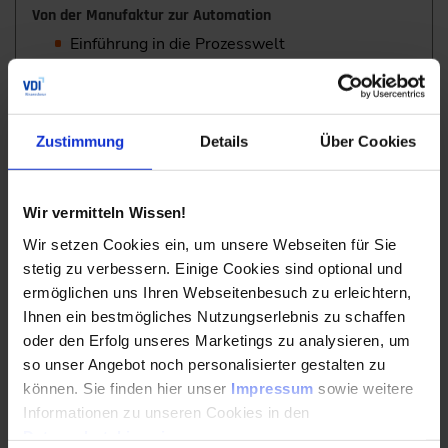
Von der Manufaktur zur Automation
Einführung in die Prozesswelt
Praxisbeispiel klassische Automation
Einführung in die flexible Automation
Zustimmung
Details
Über Cookies
Praxisbeispiel neu gedacht in flexibler
Automation
Wir vermitteln Wissen!
Möglichkeiten der Skalierung
Wir setzen Cookies ein, um unsere Webseiten für Sie
Mario Michel
, Geschäftsführer M.A.i GmbH & Co. Kg.,
stetig zu verbessern. Einige Cookies sind optional und
Kronach
ermöglichen uns Ihren Webseitenbesuch zu erleichtern,
Ihnen ein bestmögliches Nutzungserlebnis zu schaffen
16:00
oder den Erfolg unseres Marketings zu analysieren, um
so unser Angebot noch personalisierter gestalten zu
Kaffeepause
können. Sie finden hier unser
Impressum
sowie weitere
Informationen zu unseren Cookies in den
Datenschutzhinweisen
.