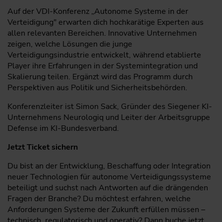
Abwehr
Auf der VDI-Konferenz „Autonome Systeme in der
Verteidigung" erwarten dich hochkarätige Experten aus
Einsatzerfahrungen mit Hochtechnologie-
allen relevanten Bereichen. Innovative Unternehmen
Systemlösungen im Bereich Drohnenabwehr
zeigen, welche Lösungen die junge
Verteidigungsindustrie entwickelt, während etablierte
Moderne Algorithmik, Komplexitätsreduktion
Player ihre Erfahrungen in der Systemintegration und
und Automatisierung in der
Skalierung teilen. Ergänzt wird das Programm durch
Informationsauswertung und im User Workflow
Perspektiven aus Politik und Sicherheitsbehörden.
Daniela Hildenbrand
, Vice President Business
Konferenzleiter ist Simon Sack, Gründer des Siegener KI-
Coordination Multi-Domain Solutions, Hensoldt AG,
Unternehmens Neurologiq und Leiter der Arbeitsgruppe
Taufkirchen
Defense im KI-Bundesverband.
Jetzt Ticket sichern
10:45
Du bist an der Entwicklung, Beschaffung oder Integration
Kaffeepause
neuer Technologien für autonome Verteidigungssysteme
beteiligt und suchst nach Antworten auf die drängenden
Fragen der Branche? Du möchtest erfahren, welche
11:30
Anforderungen Systeme der Zukunft erfüllen müssen –
Von der Erkennung zur Wirkung: KI-gestützte Systeme zur
technisch, regulatorisch und operativ? Dann buche jetzt