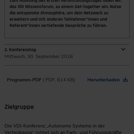
Zum Ausklang des ersten Veranstaltungstages laden wir,
das VDI Wissensforum, zu einem Get-together ein. Nutze
die entspannte Atmosphäre, um dein Netzwerk zu
erweitern und mit anderen Teilnehmer*innen und
Referent*innen vertiefende Gespräche zu führen.
2. Konferenztag
Mittwoch, 30. September 2026
8:55
Programm-PDF
( PDF, 614 KB)
Herunterladen
Begrüßung durch die Konferenzleitung
Zielgruppe
Software Defined Defence & Stakeholder Management
9:00
Die VDI-Konferenz „Autonome Systeme in der
Verteidigung“ richtet sich an Fach- und Führungskräfte