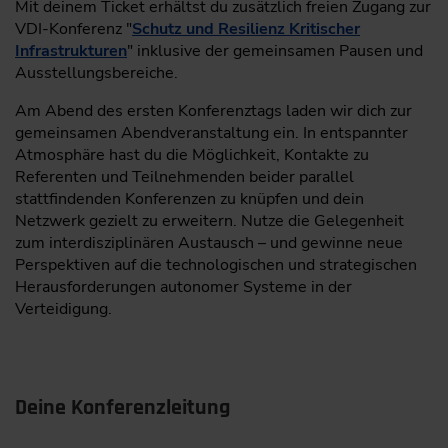
Mit deinem Ticket erhältst du zusätzlich freien Zugang zur
werde Sponsor für eine umfassende Präsenz vor und
Positionierung von Unternehmen und
VDI-Konferenz "
Schutz und Resilienz Kritischer
während der Veranstaltung.
Führungskräften
Infrastrukturen
" inklusive der gemeinsamen Pausen und
Aussteller oder Sponsor werden!
Ausstellungsbereiche.
Praxisbeispiele: Von Zurückhaltung zu
Informationen anfordern
strategischer Sichtbarkeit und Stakeholder-
Am Abend des ersten Konferenztags laden wir dich zur
Engagement
gemeinsamen Abendveranstaltung ein. In entspannter
Atmosphäre hast du die Möglichkeit, Kontakte zu
Angela Kunwald
, Geschäftsführerin StratCom One &
Referenten und Teilnehmenden beider parallel
Sebastian Fieber
, Geschäftsführer DefCom One,
stattfindenden Konferenzen zu knüpfen und dein
München
Netzwerk gezielt zu erweitern. Nutze die Gelegenheit
zum interdisziplinären Austausch – und gewinne neue
Perspektiven auf die technologischen und strategischen
Counter UaX und Autonomie
Herausforderungen autonomer Systeme in der
Verteidigung.
10:10
Skalierung und Entscheidungsunterstützung - die Heraus-
forderungen moderner Verteidigung am Use Case
Deine Konferenzleitung
Drohnenabwehr
Überblick über Technologien zur Detektion und