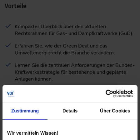
Vorteile
Kompakter Überblick über den aktuellen
Rechtsrahmen für Gas- und Dampfkraftwerke (GuD).
Erfahren Sie, wie der Green Deal und das
Umweltenergierecht die Branche verändern.
Lernen Sie die zentralen Anforderungen der Bundes-
Kraftwerksstrategie für bestehende und geplante
Anlagen kennen.
Erhalten Sie Einblicke in die rechtlichen
Anforderungen der Wasserstoffstrategie und ihre
praktische Umsetzung
Zustimmung
Details
Über Cookies
Profitieren Sie von wertvollen Informationen zu den
neuesten Entwicklungen im KWKG und EEG 2023.
Wir vermitteln Wissen!