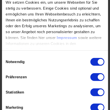
Wir setzen Cookies ein, um unsere Webseiten für Sie
stetig zu verbessern. Einige Cookies sind optional und
Programmübersicht
ermöglichen uns Ihren Webseitenbesuch zu erleichtern,
Ihnen ein bestmögliches Nutzungserlebnis zu schaffen
oder den Erfolg unseres Marketings zu analysieren, um
Erhalten Sie einen praxisorientierten Einblick in den
so unser Angebot noch personalisierter gestalten zu
Rechtsrahmen für Gas- und Dampfkraftwerke (GuD). Im
können. Sie finden hier unser
Impressum
sowie weitere
Rahmen des VDI-Spezialtags erwarten Sie folgende
Themen:
Informationen zu unseren Cookies in den
Datenschutzhinweisen
.
Einwilligungsauswahl
Übersicht: Der aktuelle Rechtsrahmen der GuD
Notwendig
Der Green Deal und die KWK
Präferenzen
Wo steht das deutsche Umweltenergierecht?
Umweltrechtliche Vorgaben an die GuD
Statistiken
Das Immissionsschutzrecht nach MCPD und IED
Die GuD im Emissionshandel bis 2030
Marketing