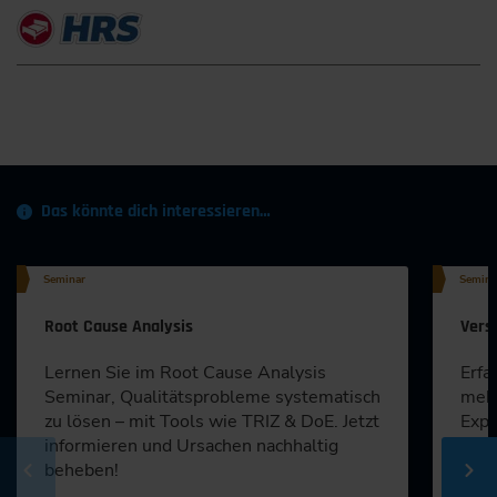
Das könnte dich interessieren…
Seminar
Semina
Root Cause Analysis
Vers
Lernen Sie im Root Cause Analysis
Erfa
Seminar, Qualitätsprobleme systematisch
mehr
zu lösen – mit Tools wie TRIZ & DoE. Jetzt
Expe
informieren und Ursachen nachhaltig
der 
beheben!