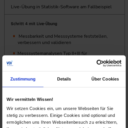
Live-Übung in Statistik-Software am Fallbeispiel
Schritt 4 mit Live-Übung
Messbarkeit und Messsysteme feststellen,
verbessern und validieren
Messsystemanalysen Typ II+III für
Anforderungen und
Einflussgrößen
Live-Übung in Statistik-Software am Fallbeispiel
Zustimmung
Details
Über Cookies
Schritt 5 mit Live-Übung
Wir vermitteln Wissen!
Vorhersagemodelle erstellen mit Engineering-
Wir setzen Cookies ein, um unsere Webseiten für Sie
KI
stetig zu verbessern. Einige Cookies sind optional und
System Analyser®
ermöglichen uns Ihren Webseitenbesuch zu erleichtern,