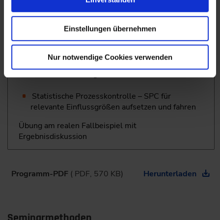
Maintenance)
implementieren
Einstellungen übernehmen
Live-Übung im Engineering-KI System am
Fallbeispiel
Nur notwendige Cookies verwenden
Schritt 7 mit Live-Übung
Statistische Prozesskontrolle – SPC für
relevante Einflussgrößen aufsetzen und fahren
Übung am realen Fallbeispiel mit
Ergebnisdiskussion
Programm-PDF
( PDF, 570 KB)
Herunterladen
Seminarmethoden