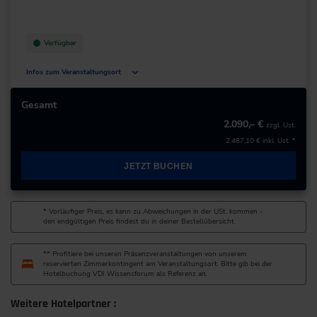
+49 8161/532-0
zur Website
Verfügbar
Infos zum Veranstaltungsort
Sandstr. 2-8
90443 Nürnberg
Gesamt
Deutschland
2.090,– €
zzgl. Ust.
2.487,10 €
inkl. Ust. *
+49 911/7040-40
JETZT BUCHEN
zur Website
* Vorläufiger Preis, es kann zu Abweichungen in der USt. kommen -
den endgültigen Preis findest du in deiner Bestellübersicht.
** Profitiere bei unseren Präsenzveranstaltungen von unserem
reservierten Zimmerkontingent am Veranstaltungsort. Bitte gib bei der
Hotelbuchung VDI Wissensforum als Referenz an.
Weitere Hotelpartner :