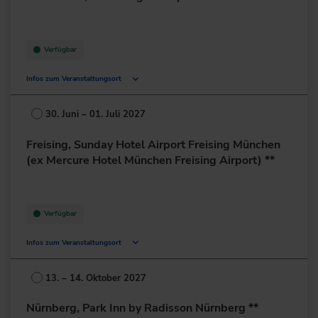
+49 7022/704-0
zur Website
Verfügbar
Infos zum Veranstaltungsort
Bonländer Hauptstr. 145
70794 Filderstadt
30. Juni – 01. Juli 2027
Deutschland
Freising, Sunday Hotel Airport Freising München
+49 711/7781-0
(ex Mercure Hotel München Freising Airport) **
zur Website
Verfügbar
Infos zum Veranstaltungsort
Dr.-von-Daller-Str. 1-3
85356 Freising
13. – 14. Oktober 2027
Deutschland
Nürnberg, Park Inn by Radisson Nürnberg **