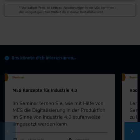
* Vorläufiger Preis, es kann zu Abweichungen in der USt. kommen -
den endgültigen Preis findest du in deiner Bestellübersicht.
Das könnte dich interessieren…
Seminar
Semina
MES Konzepte für Industrie 4.0
Root
Im Seminar lernen Sie, wie mit Hilfe von
Lern
MES die Digitalisierung in der Produktion
Semi
im Sinne von Industrie 4.0 stufenweise
zu l
umgesetzt werden kann.
info
beh
Durchführungen
Veranstaltungsdatum
Veranstaltungsort