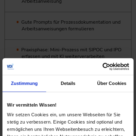
Arbeitsanweisung
Gute Prompts für Prozessdokumentation und
Arbeitsanweisungen formulieren
Praxisphase: Mini-Prozess mit SIPOC und IPO
erfassen und mit KI weiterverarbeiten
KI-Ausgaben zu Arbeitsanweisungen bewerten
Zustimmung
Details
Über Cookies
und verbessern
Flussdiagramme, Entscheidungspunkte und
Wir vermitteln Wissen!
Schleifen mit KI vorbereiten
Wir setzen Cookies ein, um unsere Webseiten für Sie
stetig zu verbessern. Einige Cookies sind optional und
ermöglichen uns Ihren Webseitenbesuch zu erleichtern,
KI-Ergebnisse fachlich prüfen, nachschärfen und