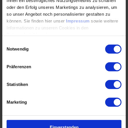
Ihnen ein bestmögliches Nutzungserlebnis zu schaffen
sicher nutzen
oder den Erfolg unseres Marketings zu analysieren, um
so unser Angebot noch personalisierter gestalten zu
können. Sie finden hier unser
Impressum
sowie weitere
Prompt-Checkliste und QM-Tool als
Informationen zu unseren Cookies in den
Unterstützung im Arbeitsalltag einsetzen
Datenschutzhinweisen
.
Einwilligungsauswahl
Praxisphase: Arbeitsanweisung mit KI
Notwendig
erstellen, nachschärfen und prüfen
Präferenzen
Statistiken
Zielgruppe
Marketing
Diese Weiterbildung richtet sich gezielt an
Qualitätsmanager*innen, QM-Beauftragte, KVP-
Moderator*innen, interne Auditoren sowie Fach- und
Einverstanden