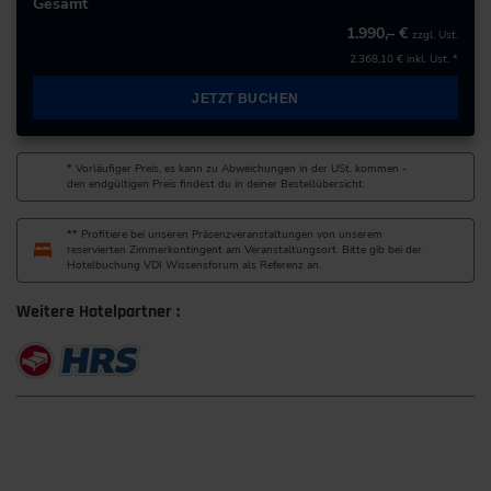
60439 Frankfurt am Main
Gesamt
Deutschland
1.990,– €
zzgl. Ust.
2.368,10 €
inkl. Ust. *
+49 69/95778-0
JETZT BUCHEN
zur Website
* Vorläufiger Preis, es kann zu Abweichungen in der USt. kommen -
den endgültigen Preis findest du in deiner Bestellübersicht.
** Profitiere bei unseren Präsenzveranstaltungen von unserem
reservierten Zimmerkontingent am Veranstaltungsort. Bitte gib bei der
Hotelbuchung VDI Wissensforum als Referenz an.
Weitere Hotelpartner :