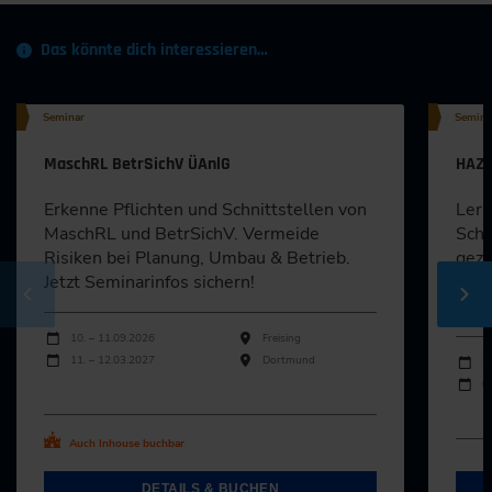
Das könnte dich interessieren…
Seminar
Semina
MaschRL BetrSichV ÜAnlG
HAZO
Erkenne Pflichten und Schnittstellen von
Lern
MaschRL und BetrSichV. Vermeide
Schu
Risiken bei Planung, Umbau & Betrieb.
gezi
Jetzt Seminarinfos sichern!
Sich
abzu
Durchführungen
Veranstaltungsdatum
Veranstaltungsort
10. – 11.09.2026
Freising
Durch
11. – 12.03.2027
Dortmund
Veran
2
0
Alle Termine ansehen
Al
Auch Inhouse buchbar
DETAILS & BUCHEN