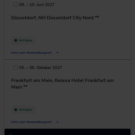
Deutschland
09. – 10. Juni 2027
+49 211/6214-201
Düsseldorf, NH Düsseldorf City Nord **
Verfügbar
Infos zum Veranstaltungsort
Münsterstr. 232-238
40470 Düsseldorf
05. – 06. Oktober 2027
Deutschland
Frankfurt am Main, Relexa Hotel Frankfurt am
+49 211/239486-0
Main **
zur Website
Verfügbar
Infos zum Veranstaltungsort
Lurgiallee 2