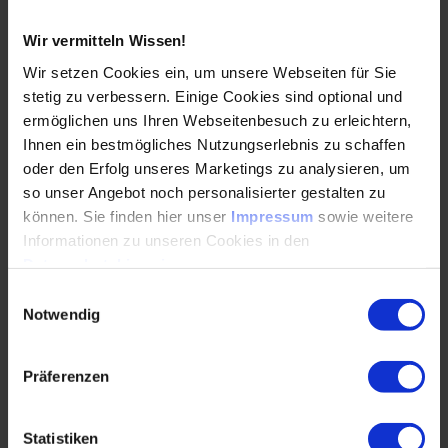
Unterschied zwischen Prompt Engineering und
Wir vermitteln Wissen!
KI-Agents
Wir setzen Cookies ein, um unsere Webseiten für Sie
Vorteile in der Nutzung von KI-Agents
stetig zu verbessern. Einige Cookies sind optional und
ermöglichen uns Ihren Webseitenbesuch zu erleichtern,
Möglichkeiten und Grenzen
Ihnen ein bestmögliches Nutzungserlebnis zu schaffen
Workshop 3: Erstellung eines KI-Agents als
oder den Erfolg unseres Marketings zu analysieren, um
Assistent
so unser Angebot noch personalisierter gestalten zu
können. Sie finden hier unser
Impressum
sowie weitere
Use-Case: Auf Basis der KI-Auditmängelliste
Dokumente
Informationen zu unseren Cookies in den
aktualisieren lassen
Datenschutzhinweisen
.
Einwilligungsauswahl
Eigene KI-Agents entwickeln
Notwendig
Erstellung von firmeninternen Dokumenten
mittels
Präferenzen
KI-Systemen
Kontrolle des neuen Dokumentes mittels
Statistiken
Revisionsschleife durch den KI-Agent