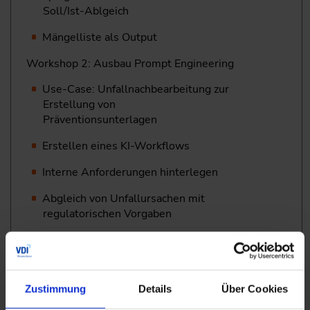
Soll/Ist-Ablgeich
Mängelliste als Output
Workshop 2: Ausbau Prompt Engineering
Use-Case: Unfallnachbearbeitung zur
Erstellung von
Präventionsunterlagen
Erstellen eines KI-Workflows
Interne Anforderungen hinterlegen
Abgleich von Unfallursachen mit
regulatorischen Vorgaben
Poster, Präsentationsfolien, und Lessons
Learned-Formulare als Output
Zustimmung
Details
Über Cookies
Vom Prompt zum KI-Agent