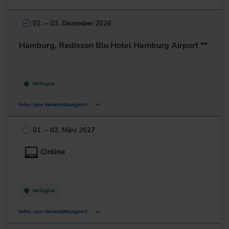
02. – 03. Dezember 2026
Hamburg, Radisson Blu Hotel Hamburg Airport **
Verfügbar
Infos zum Veranstaltungsort
Flughafenstr. 1-3
22335 Hamburg
01. – 02. März 2027
Deutschland
Online
+49 40/300-3000
zur Website
Verfügbar
Infos zum Veranstaltungsort