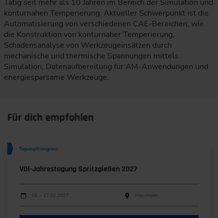
Tätig seit mehr als 10 Jahren im Bereich der Simulation und
konturnahen Temperierung. Aktueller Schwerpunkt ist die
Automatisierung von verschiedenen CAE-Bereichen, wie
die Konstruktion von konturnaher Temperierung,
Schadensanalyse von Werkzeugeinsätzen durch
mechanische und thermische Spannungen mittels
Simulation, Datenaufbereitung für AM-Anwendungen und
energiesparsame Werkzeuge.
Für dich empfohlen
Tagung/Kongress
VDI-Jahrestagung Spritzgießen 2027
Durchführungen
Veranstaltungsdatum
Veranstaltungsort
16. – 17.02.2027
Mannheim