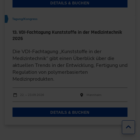
DETAILS & BUCHEN
Tagung/Kongress
13. VDI-Fachtagung Kunststoffe in der Medizintechnik
2026
Die VDI-Fachtagung „Kunststoffe in der
Medizintechnik“ gibt einen Überblick über die
aktuellen Trends in der Entwicklung, Fertigung und
Regulation von polymerbasierten
Medizinprodukten.
Durchführungen
Veranstaltungsdatum
Veranstaltungsort
22. – 23.09.2026
Mannheim
DETAILS & BUCHEN
Zur