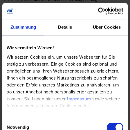
Eine konturnahe Temperierung braucht keine Normalien
und ist somit von Natur aus platzsparend, was die Kosten
senkt. Werden Vor- und Rücklauf am Rand der Einsätze
gesetzt, sinken die Kosten für die Bohroperationen in der
Zustimmung
Details
Über Cookies
Einsatzplatte. Links rein, um die Auswerfer oder Düse
herum gedruckt, und rechts wieder raus. Teure
Tieflochbohroperationen mit vielen Stopfen in der
Wir vermitteln Wissen!
Einsatzplatte sind somit obsolet.
Wir setzen Cookies ein, um unsere Webseiten für Sie
Die Grafik zeigt einen Werkzeugeinsatz mit konturnaher Tempe
stetig zu verbessern. Einige Cookies sind optional und
ermöglichen uns Ihren Webseitenbesuch zu erleichtern,
Ihnen ein bestmögliches Nutzungserlebnis zu schaffen
oder den Erfolg unseres Marketings zu analysieren, um
so unser Angebot noch personalisierter gestalten zu
können. Sie finden hier unser
Impressum
sowie weitere
Informationen zu unseren Cookies in den
Datenschutzhinweisen
.
Einwilligungsauswahl
Notwendig