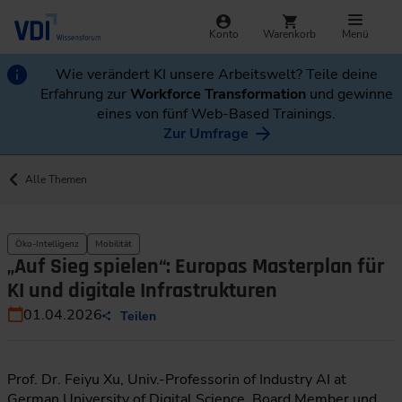
Konto
Warenkorb
Menü
Wie verändert KI unsere Arbeitswelt? Teile deine
Erfahrung zur
Workforce Transformation
und gewinne
eines von fünf Web-Based Trainings.
Zur Umfrage
Alle Themen
Öko-Intelligenz
Mobilität
„Auf Sieg spielen“: Europas Masterplan für
KI und digitale Infrastrukturen
01.04.2026
Teilen
Prof. Dr. Feiyu Xu, Univ.-Professorin of Industry AI at
German University of Digital Science, Board Member und