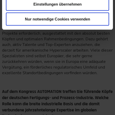
Einstellungen übernehmen
startete und dennoch zur Weltspitze wurde. Allerdings
sollte sich Europa vom dysfunktionalen Gießkannenprinzip
lösen, bei dem Geld ziellos und ineffizient in die Breite
Nur notwendige Cookies verwenden
verteilt wird. Für erfolgskritische, teure Technologien sind
hochkonzentrierte Investitionen in zentrale strategische
Projekte erforderlich, ausgestattet mit den absolut besten
Köpfen und optimalen Rahmenbedingungen. Dazu gehört
auch, aktiv Talente und Top-Experten anzuziehen, die
derzeit für amerikanische Hyperscaler arbeiten. Viele dieser
Spezialisten sind selbst Europäer, die sehr gerne
zurückkehren würden, wenn sie in Europa eine adäquate
Vergütung, ein förderliches regulatorisches Umfeld und
exzellente Standortbedingungen vorfinden würden.
Auf dem Kongress AUTOMATION treffen Sie führende Köpfe
der deutschen Fertigungs- und Prozess-Industrie. Welche
Rolle kann die breite industrielle Basis und die damit
verbundene jahrzehntelange Expertise im globalen