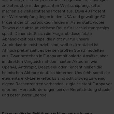
wie ASML, die erfolgskritische Lithographie-Technologien
anbieten, aber in der gesamten Wertschöpfungskette
machen sie vielleicht zehn Prozent aus. Etwa 40 Prozent
der Wertschöpfung liegen in den USA und gewaltige 60
Prozent der Chipproduktion finden in Asien statt, wobei
Taiwan eine absolut kritische Rolle für Hochleistungschips
spielt. Daher stellt sich die Frage, ob diese fatale
Abhängigkeit bei Chips, die nicht nur für unsere
Autoindustrie existenziell sind, weiter akzeptabel ist.
Ähnlich prekär sieht es bei den großen Sprachmodellen
aus. Zwar bestehen in Europa ambitionierte Ansätze, aber
im direkten Vergleich mit dominanten Akteuren wie
OpenAI, Anthropic, DeepSeek oder Tencent hinken die
heimischen Akteure deutlich hinterher. Uns fehlt somit die
elementare KI-Lieferkette: Es sind schlichtweg zu wenig
eigene Rechenzentren vorhanden, zugleich steht Europa vor
enormen Herausforderungen bei der Bereitstellung stabiler
und bezahlbarer Energie.
Die europäische Politik versucht gegenzusteuern,