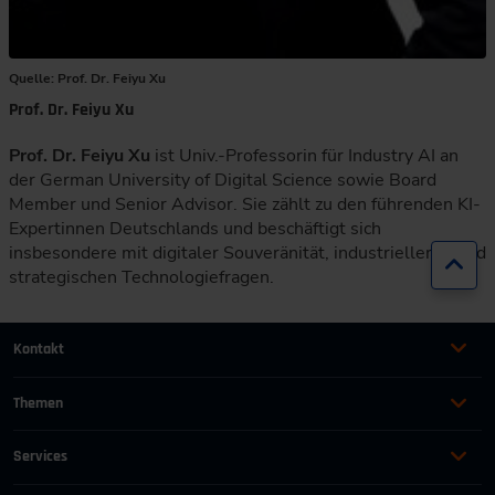
Quelle: Prof. Dr. Feiyu Xu
Prof. Dr. Feiyu Xu
Prof. Dr. Feiyu Xu
ist Univ.-Professorin für Industry AI an
der German University of Digital Science sowie Board
Member und Senior Advisor. Sie zählt zu den führenden KI-
Expertinnen Deutschlands und beschäftigt sich
insbesondere mit digitaler Souveränität, industrieller KI und
Zur
strategischen Technologiefragen.
Kontakt
+49 (0)2116214-201
Themen
Automation
Landtechnik & Landmaschinen
+49 (0)2116214-154
Services
Automobil
Management für Ingenieure
AGB